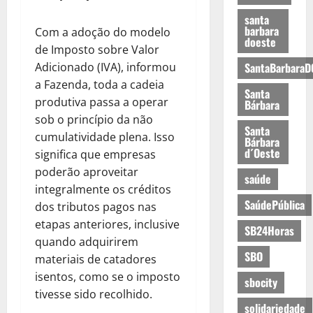
santa
barbara
Com a adoção do modelo
doeste
de Imposto sobre Valor
Adicionado (IVA), informou
SantaBarbaraD
a Fazenda, toda a cadeia
Santa
produtiva passa a operar
Bárbara
sob o princípio da não
Santa
cumulatividade plena. Isso
Bárbara
d´Oeste
significa que empresas
poderão aproveitar
saúde
integralmente os créditos
SaúdePública
dos tributos pagos nas
etapas anteriores, inclusive
SB24Horas
quando adquirirem
SBO
materiais de catadores
isentos, como se o imposto
sbocity
tivesse sido recolhido.
solidariedade