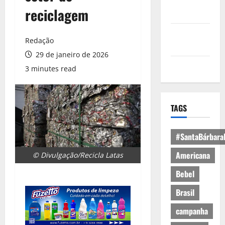
Política de
reciclagem
Privacidade
Política de
Redação
Cookies
29 de janeiro de 2026
Expediente
3 minutes read
TAGS
#SantaBárbara
Americana
© Divulgação/Recicla Latas
Bebel
Brasil
campanha