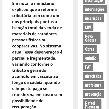
fiscalização
Em nota, o ministério
informações
explicou que a reforma
tributária tem como um
inscrições
dos principais pontos a
LBV
isenção total da venda de
materiais de catadores,
Nova
Odessa
pessoas físicas ou
cooperativas. No sistema
Obras
atual, essa desoneração é
opinião
parcial e fragmentada,
variando conforme o
PAT
tributo e gerando
piracicaba
acúmulo em cascata ao
longo da cadeia, quando
prefeitura
o imposto pago se
prevenção
transforma em custo sem
possibilidade de
Rafael
Piovezan
recuperação.