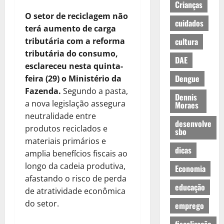
Crianças
O setor de reciclagem não
cuidados
terá aumento de carga
tributária com a reforma
cultura
tributária do consumo,
DAE
esclareceu nesta quinta-
Dengue
feira (29) o Ministério da
Fazenda.
Segundo a pasta,
Dennis
a nova legislação assegura
Moraes
neutralidade entre
desenvolve
produtos reciclados e
sbo
materiais primários e
dicas
amplia benefícios fiscais ao
longo da cadeia produtiva,
Economia
afastando o risco de perda
educação
de atratividade econômica
do setor.
emprego