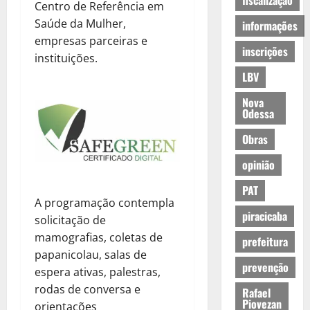
fiscalização
Centro de Referência em
Saúde da Mulher,
informações
empresas parceiras e
inscrições
instituições.
LBV
Nova
Odessa
Obras
opinião
PAT
A programação contempla
piracicaba
solicitação de
mamografias, coletas de
prefeitura
papanicolau, salas de
prevenção
espera ativas, palestras,
rodas de conversa e
Rafael
Piovezan
orientações