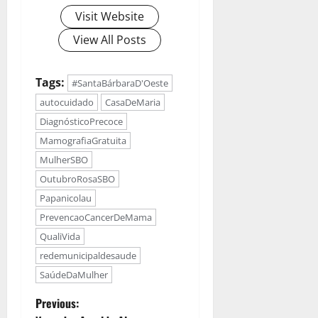
Visit Website
View All Posts
Tags:
#SantaBárbaraD'Oeste
autocuidado
CasaDeMaria
DiagnósticoPrecoce
MamografiaGratuita
MulherSBO
OutubroRosaSBO
Papanicolau
PrevencaoCancerDeMama
QualiVida
redemunicipaldesaude
SaúdeDaMulher
Previous: