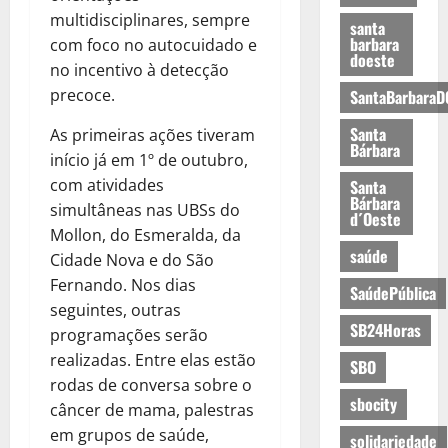
multidisciplinares, sempre
santa
barbara
com foco no autocuidado e
doeste
no incentivo à detecção
precoce.
SantaBarbaraD
Santa
As primeiras ações tiveram
Bárbara
início já em 1º de outubro,
com atividades
Santa
Bárbara
simultâneas nas UBSs do
d´Oeste
Mollon, do Esmeralda, da
saúde
Cidade Nova e do São
Fernando. Nos dias
SaúdePública
seguintes, outras
SB24Horas
programações serão
realizadas. Entre elas estão
SBO
rodas de conversa sobre o
sbocity
câncer de mama, palestras
em grupos de saúde,
solidariedade