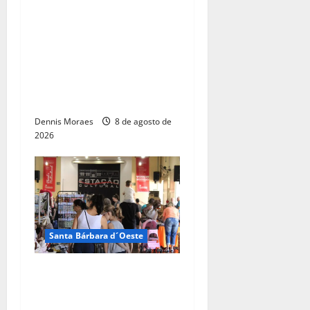
DAE de Santa Bárbara
promove capacitação
técnica e projeta economia
anual de mais de R$ 300
mil com eficiência
energética
Dennis Moraes
8 de agosto de
2026
Santa Bárbara d´Oeste
Dia dos Pais terá manhã
especial com artesanato,
gastronomia e flashback na