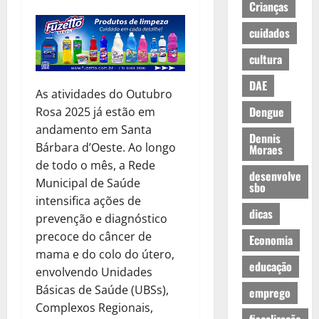
Crianças
cuidados
cultura
DAE
As atividades do Outubro
Dengue
Rosa 2025 já estão em
andamento em Santa
Dennis
Bárbara d’Oeste. Ao longo
Moraes
de todo o mês, a Rede
desenvolve
Municipal de Saúde
sbo
intensifica ações de
dicas
prevenção e diagnóstico
precoce do câncer de
Economia
mama e do colo do útero,
educação
envolvendo Unidades
Básicas de Saúde (UBSs),
emprego
Complexos Regionais,