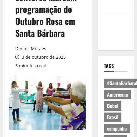
Política de
programação do
Privacidade
Outubro Rosa em
Política de
Cookies
Santa Bárbara
Expediente
Dennis Moraes
3 de outubro de 2025
TAGS
5 minutes read
#SantaBárbara
Americana
Bebel
Brasil
campanha