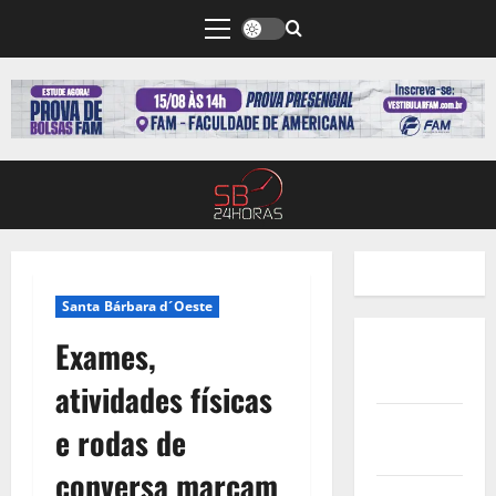
Santa Bárbara d´Oeste
Exames,
Quem
Somos
atividades físicas
Termos de
e rodas de
Uso
conversa marcam