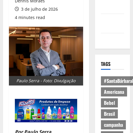
Política de
Dennis Moraes
Privacidade
3 de julho de 2026
4 minutes read
Política de
Cookies
Expediente
TAGS
#SantaBárbara
Paulo Serra - Foto: Divulgação
Americana
Bebel
Brasil
campanha
Por Paulo Serra