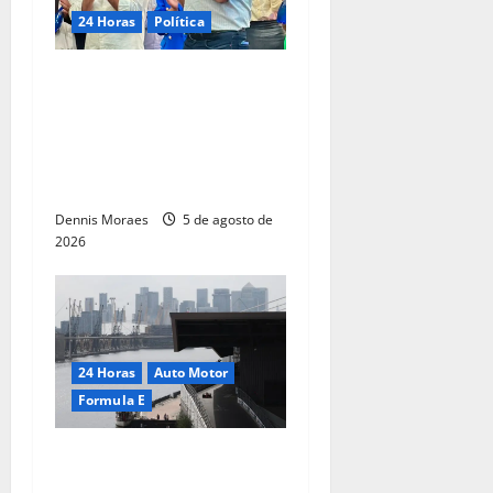
24 Horas
Política
Franco Sardelli participa de
encontro com André do
Prado e reforça articulação
política para as eleições de
2026
Dennis Moraes
5 de agosto de
2026
24 Horas
Auto Motor
Formula E
Fórmula E anuncia parceria
inédita com a giffgaff e