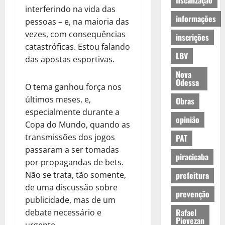
fiscalização
interferindo na vida das
informações
pessoas – e, na maioria das
vezes, com consequências
inscrições
catastróficas. Estou falando
LBV
das apostas esportivas.
Nova
Odessa
O tema ganhou força nos
últimos meses, e,
Obras
especialmente durante a
opinião
Copa do Mundo, quando as
transmissões dos jogos
PAT
passaram a ser tomadas
piracicaba
por propagandas de bets.
Não se trata, tão somente,
prefeitura
de uma discussão sobre
prevenção
publicidade, mas de um
Rafael
debate necessário e
Piovezan
urgente.