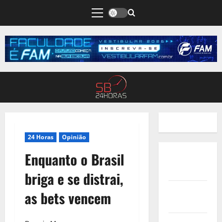
24 Horas
Opinião
Enquanto o Brasil
Quem
Somos
briga e se distrai,
Termos de
as bets vencem
Uso