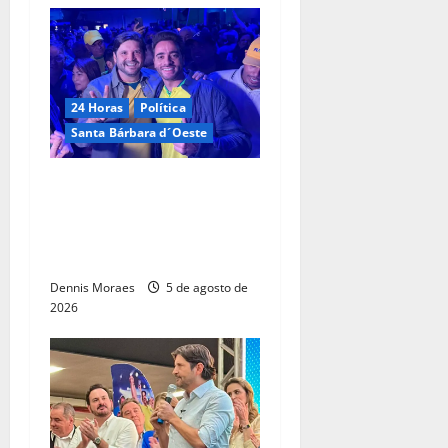
24 Horas
Política
Santa Bárbara d´Oeste
Com André do Prado, Felipe
Sanches amplia articulação
e consolida espaço na
direita paulista
Dennis Moraes
5 de agosto de
2026