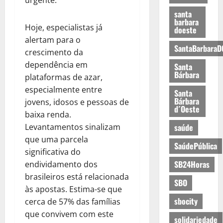
santa
barbara
Hoje, especialistas já
doeste
alertam para o
SantaBarbaraD
crescimento da
dependência em
Santa
Bárbara
plataformas de azar,
especialmente entre
Santa
Bárbara
jovens, idosos e pessoas de
d´Oeste
baixa renda.
Levantamentos sinalizam
saúde
que uma parcela
SaúdePública
significativa do
SB24Horas
endividamento dos
brasileiros está relacionada
SBO
às apostas. Estima-se que
sbocity
cerca de 57% das famílias
que convivem com este
solidariedade