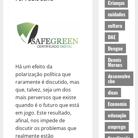
Crianças
cuidados
cultura
DAE
Dengue
Dennis
Moraes
Há um efeito da
polarização política que
desenvolve
sbo
raramente é discutido, mas
que, talvez, seja um dos
dicas
mais perversos que existe
Economia
quando é o futuro que está
em jogo. Este resultado,
educação
afinal, nos impede de
emprego
discutir os problemas que
realmente estão