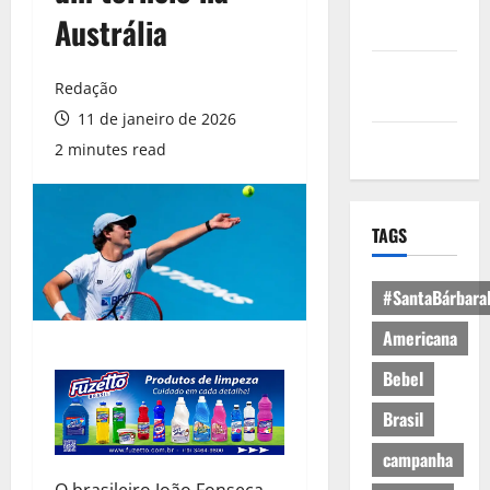
Política de
Austrália
Privacidade
Política de
Redação
Cookies
11 de janeiro de 2026
Expediente
2 minutes read
TAGS
#SantaBárbara
Americana
Bebel
Brasil
campanha