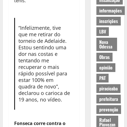
fiscalização
tênis.
informações
inscrições
“Infelizmente, tive
LBV
que me retirar do
torneio de Adelaide.
Nova
Odessa
Estou sentindo uma
dor nas costas e
Obras
tentando me
recuperar o mais
opinião
rápido possível para
PAT
estar 100% em
quadra de novo”,
piracicaba
declarou o carioca de
prefeitura
19 anos, no vídeo.
prevenção
Rafael
Fonseca corre contra o
Piovezan