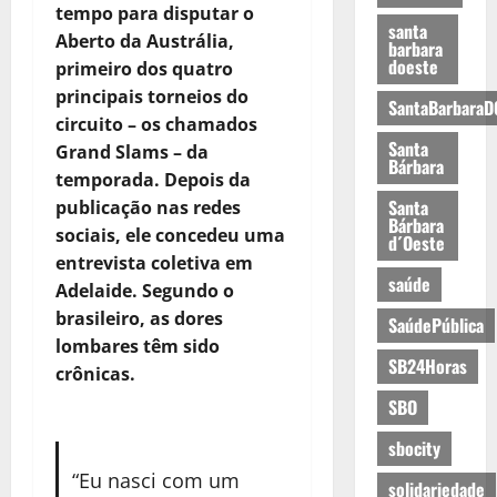
tempo para disputar o
santa
Aberto da Austrália,
barbara
doeste
primeiro dos quatro
principais torneios do
SantaBarbaraD
circuito – os chamados
Santa
Grand Slams – da
Bárbara
temporada. Depois da
Santa
publicação nas redes
Bárbara
sociais, ele concedeu uma
d´Oeste
entrevista coletiva em
saúde
Adelaide. Segundo o
brasileiro, as dores
SaúdePública
lombares têm sido
SB24Horas
crônicas.
SBO
sbocity
“Eu nasci com um
solidariedade