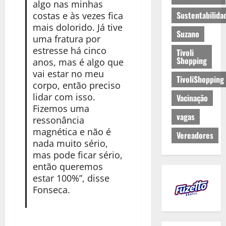
algo nas minhas
Sustentabilida
costas e às vezes fica
mais dolorido. Já tive
Suzano
uma fratura por
estresse há cinco
Tivoli
Shopping
anos, mas é algo que
vai estar no meu
TivoliShopping
corpo, então preciso
lidar com isso.
Vacinação
Fizemos uma
vagas
ressonância
magnética e não é
Vereadores
nada muito sério,
mas pode ficar sério,
então queremos
estar 100%”, disse
Fonseca.