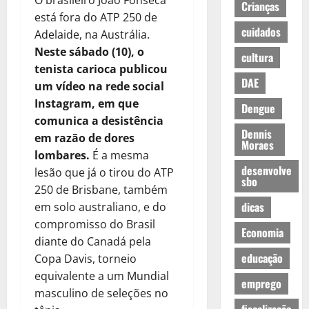
O brasileiro João Fonseca
Crianças
está fora do ATP 250 de
cuidados
Adelaide, na Austrália.
Neste sábado (10), o
cultura
tenista carioca publicou
DAE
um vídeo na rede social
Instagram, em que
Dengue
comunica a desistência
Dennis
em razão de dores
Moraes
lombares.
É a mesma
desenvolve
lesão que já o tirou do ATP
sbo
250 de Brisbane, também
dicas
em solo australiano, e do
compromisso do Brasil
Economia
diante do Canadá pela
educação
Copa Davis, torneio
equivalente a um Mundial
emprego
masculino de seleções no