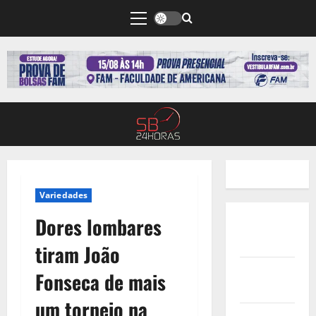
Variedades
Dores lombares
Quem
Somos
tiram João
Termos de
Fonseca de mais
Uso
um torneio na