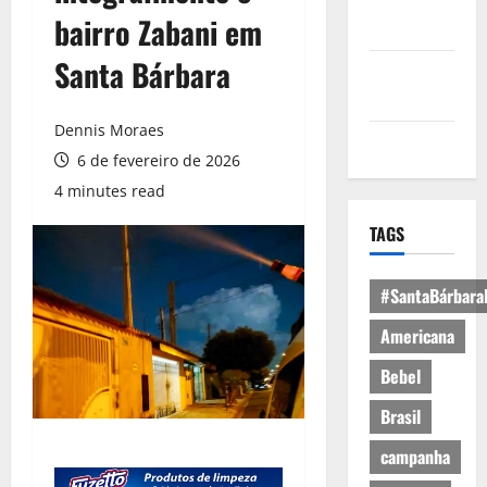
Política de
bairro Zabani em
Privacidade
Santa Bárbara
Política de
Cookies
Dennis Moraes
Expediente
6 de fevereiro de 2026
4 minutes read
TAGS
#SantaBárbara
Americana
Bebel
Brasil
campanha