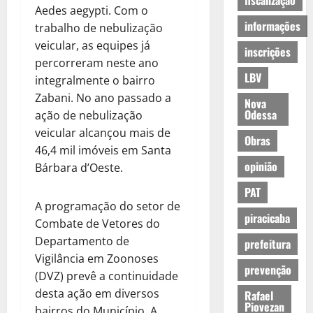
fiscalização
Aedes aegypti. Com o
informações
trabalho de nebulização
veicular, as equipes já
inscrições
percorreram neste ano
LBV
integralmente o bairro
Zabani. No ano passado a
Nova
Odessa
ação de nebulização
veicular alcançou mais de
Obras
46,4 mil imóveis em Santa
opinião
Bárbara d’Oeste.
PAT
A programação do setor de
piracicaba
Combate de Vetores do
Departamento de
prefeitura
Vigilância em Zoonoses
prevenção
(DVZ) prevê a continuidade
desta ação em diversos
Rafael
Piovezan
bairros do Município. A