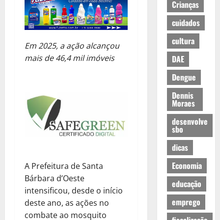
Crianças
cuidados
cultura
Em 2025, a ação alcançou
mais de 46,4 mil imóveis
DAE
Dengue
Dennis
Moraes
desenvolve
sbo
dicas
Economia
A Prefeitura de Santa
Bárbara d’Oeste
educação
intensificou, desde o início
emprego
deste ano, as ações no
combate ao mosquito