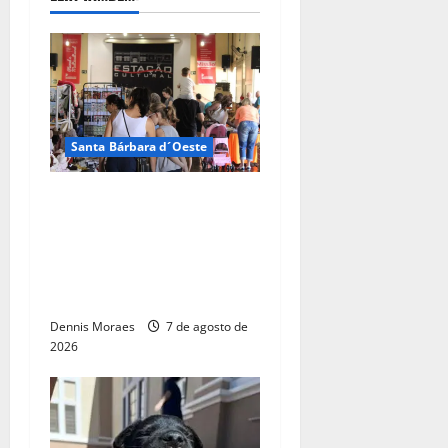
Santa Bárbara d´Oeste
Dia dos Pais terá manhã
especial com artesanato,
gastronomia e flashback na
Estação Cultural de Santa
Bárbara
Dennis Moraes
7 de agosto de
2026