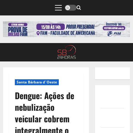
Santa Bárbara d´Oeste
Dengue: Ações de
Quem
Somos
nebulização
Termos de
veicular cobrem
Uso
integralmente o