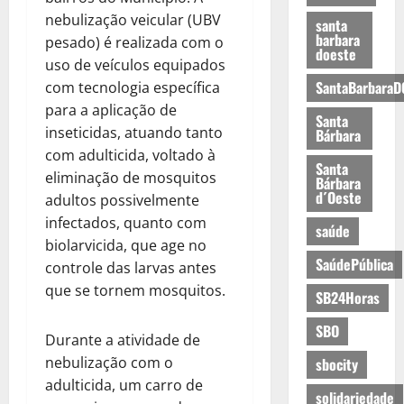
nebulização veicular (UBV
santa
barbara
pesado) é realizada com o
doeste
uso de veículos equipados
SantaBarbaraD
com tecnologia específica
para a aplicação de
Santa
inseticidas, atuando tanto
Bárbara
com adulticida, voltado à
Santa
eliminação de mosquitos
Bárbara
d´Oeste
adultos possivelmente
infectados, quanto com
saúde
biolarvicida, que age no
SaúdePública
controle das larvas antes
que se tornem mosquitos.
SB24Horas
SBO
Durante a atividade de
nebulização com o
sbocity
adulticida, um carro de
solidariedade