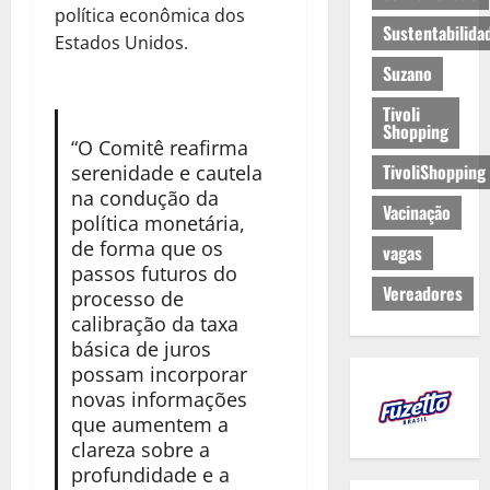
política econômica dos
Sustentabilida
Estados Unidos.
Suzano
Tivoli
Shopping
“O Comitê reafirma
TivoliShopping
serenidade e cautela
na condução da
Vacinação
política monetária,
de forma que os
vagas
passos futuros do
Vereadores
processo de
calibração da taxa
básica de juros
possam incorporar
novas informações
que aumentem a
clareza sobre a
profundidade e a