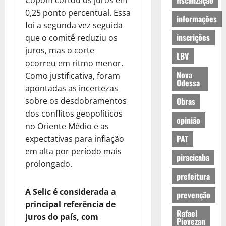
fiscalização
Copom cortou os juros em
0,25 ponto percentual. Essa
informações
foi a segunda vez seguida
inscrições
que o comitê reduziu os
juros, mas o corte
LBV
ocorreu em ritmo menor.
Nova
Como justificativa, foram
Odessa
apontadas as incertezas
sobre os desdobramentos
Obras
dos conflitos geopolíticos
opinião
no Oriente Médio e as
PAT
expectativas para inflação
em alta por período mais
piracicaba
prolongado.
prefeitura
A Selic é considerada a
prevenção
principal referência de
Rafael
juros do país, com
Piovezan