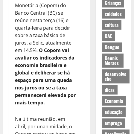
Crianças
Monetária (Copom) do
Banco Central (BC) se
cuidados
reúne nesta terça (16) e
cultura
quarta-feira para decidir
sobre a taxa básica de
DAE
juros, a Selic, atualmente
Dengue
em 14,5%.
O Copom vai
avaliar os indicadores da
Dennis
Moraes
economia brasileira e
global e deliberar se há
desenvolve
sbo
espaço para uma queda
nos juros ou se a taxa
dicas
permanecerá elevada por
Economia
mais tempo.
educação
Na última reunião, em
emprego
abril, por unanimidade, o