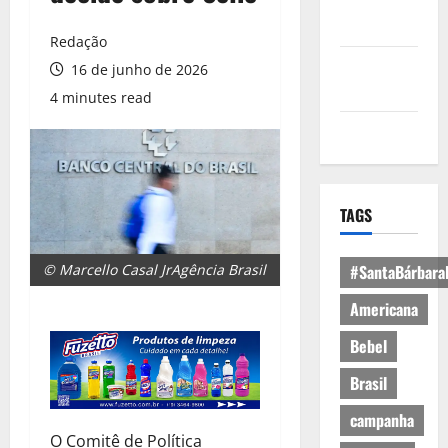
Política de
Privacidade
Redação
Política de
16 de junho de 2026
Cookies
4 minutes read
Expediente
TAGS
© Marcello Casal JrAgência Brasil
#SantaBárbara
Americana
Bebel
Brasil
campanha
O Comitê de Política