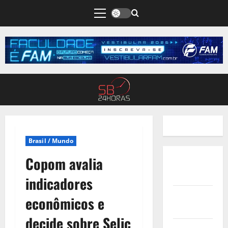
Brasil / Mundo
Copom avalia
Quem
Somos
indicadores
Termos de
econômicos e
Uso
decide sobre Selic