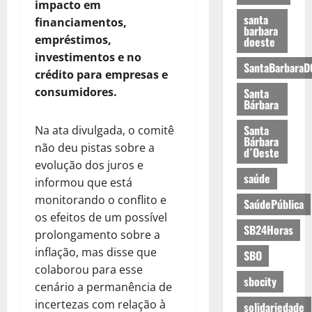
impacto em
santa
financiamentos,
barbara
empréstimos,
doeste
investimentos e no
SantaBarbaraD
crédito para empresas e
consumidores.
Santa
Bárbara
Santa
Na ata divulgada, o comitê
Bárbara
não deu pistas sobre a
d´Oeste
evolução dos juros e
saúde
informou que está
monitorando o conflito e
SaúdePública
os efeitos de um possível
SB24Horas
prolongamento sobre a
inflação, mas disse que
SBO
colaborou para esse
sbocity
cenário a permanência de
incertezas com relação à
solidariedade