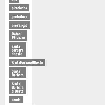
piracicaba
prefeitura
prevenção
Rafael
Piovezan
santa
barbara
doeste
SantaBarbaraDOeste
Santa
Bárbara
Santa
Bárbara
d´Oeste
saúde