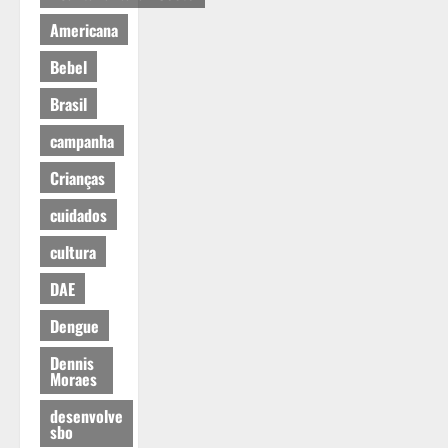
Americana
Bebel
Brasil
campanha
Crianças
cuidados
cultura
DAE
Dengue
Dennis
Moraes
desenvolve
sbo