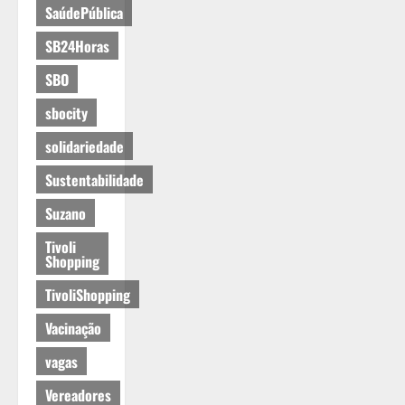
SaúdePública
SB24Horas
SBO
sbocity
solidariedade
Sustentabilidade
Suzano
Tivoli
Shopping
TivoliShopping
Vacinação
vagas
Vereadores