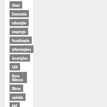
dicas
Economia
educação
emprego
fiscalização
informações
inscrições
LBV
Nova
Odessa
Obras
opinião
PAT