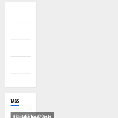
Quem
Somos
Termos de
Uso
Política de
Privacidade
Política de
Cookies
Expediente
TAGS
#SantaBárbaraD'Oeste