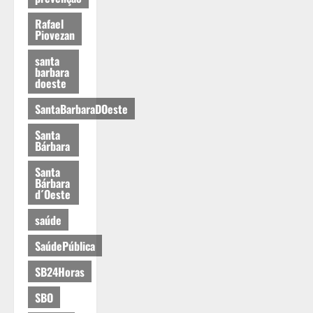
Rafael
Piovezan
santa
barbara
doeste
SantaBarbaraDOeste
Santa
Bárbara
Santa
Bárbara
d´Oeste
saúde
SaúdePública
SB24Horas
SBO