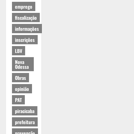
emprego
fiscalização
informações
inscrições
LBV
Nova
Odessa
Obras
opinião
PAT
piracicaba
prefeitura
prevenção