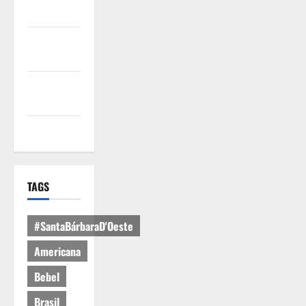
Uso
Política de
Privacidade
Política de
Cookies
Expediente
TAGS
#SantaBárbaraD'Oeste
Americana
Bebel
Brasil