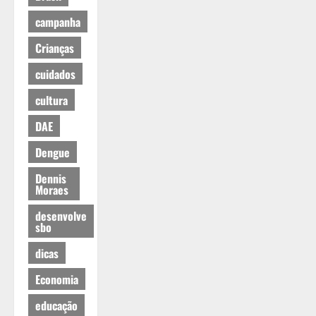
campanha
Crianças
cuidados
cultura
DAE
Dengue
Dennis
Moraes
desenvolve
sbo
dicas
Economia
educação