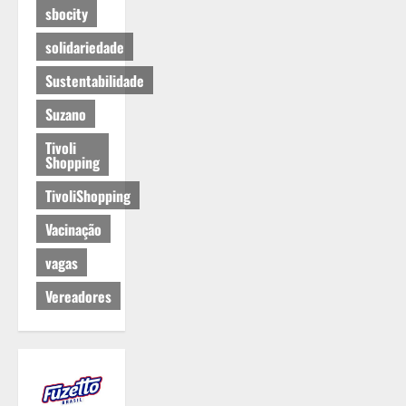
sbocity
solidariedade
Sustentabilidade
Suzano
Tivoli
Shopping
TivoliShopping
Vacinação
vagas
Vereadores