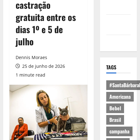
Política de
castração
Privacidade
gratuita entre os
Política de
dias 1º e 5 de
Cookies
julho
Expediente
Dennis Moraes
25 de junho de 2026
TAGS
1 minute read
#SantaBárbara
Americana
Bebel
Brasil
campanha