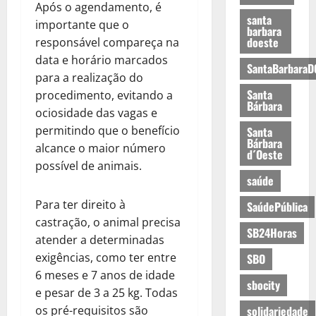
Após o agendamento, é
santa
importante que o
barbara
doeste
responsável compareça na
data e horário marcados
SantaBarbaraD
para a realização do
Santa
procedimento, evitando a
Bárbara
ociosidade das vagas e
permitindo que o benefício
Santa
Bárbara
alcance o maior número
d´Oeste
possível de animais.
saúde
Para ter direito à
SaúdePública
castração, o animal precisa
SB24Horas
atender a determinadas
exigências, como ter entre
SBO
6 meses e 7 anos de idade
sbocity
e pesar de 3 a 25 kg. Todas
os pré-requisitos são
solidariedade