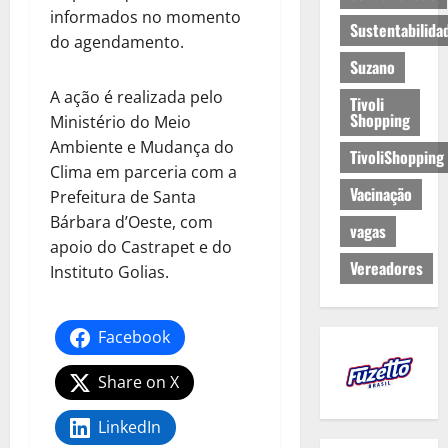
informados no momento
Sustentabilida
do agendamento.
Suzano
A ação é realizada pelo
Tivoli
Shopping
Ministério do Meio
Ambiente e Mudança do
TivoliShopping
Clima em parceria com a
Vacinação
Prefeitura de Santa
Bárbara d’Oeste, com
vagas
apoio do Castrapet e do
Vereadores
Instituto Golias.
Facebook
Share on X
LinkedIn