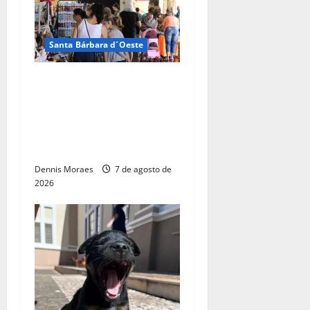
Santa Bárbara d´Oeste
Dia dos Pais terá manhã
especial com artesanato,
gastronomia e flashback na
Estação Cultural de Santa
Bárbara
Dennis Moraes
7 de agosto de
2026