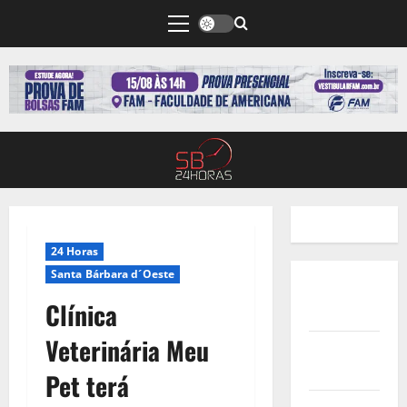
24 Horas
Santa Bárbara d´Oeste
Quem
Clínica
Somos
Veterinária Meu
Termos de
Uso
Pet terá