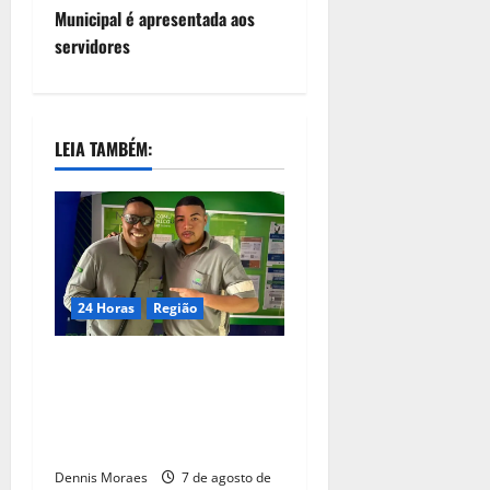
Municipal é apresentada aos
servidores
LEIA TAMBÉM:
24 Horas
Região
Dia dos Pais – Pai e filho
compartilham propósito e
constroem histórias na
Suzano, em Limeira (SP)
Dennis Moraes
7 de agosto de