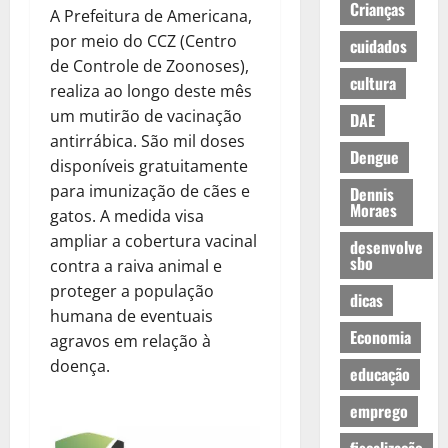
Crianças
A Prefeitura de Americana,
por meio do CCZ (Centro
cuidados
de Controle de Zoonoses),
cultura
realiza ao longo deste mês
um mutirão de vacinação
DAE
antirrábica. São mil doses
Dengue
disponíveis gratuitamente
para imunização de cães e
Dennis
Moraes
gatos. A medida visa
ampliar a cobertura vacinal
desenvolve
sbo
contra a raiva animal e
proteger a população
dicas
humana de eventuais
Economia
agravos em relação à
doença.
educação
emprego