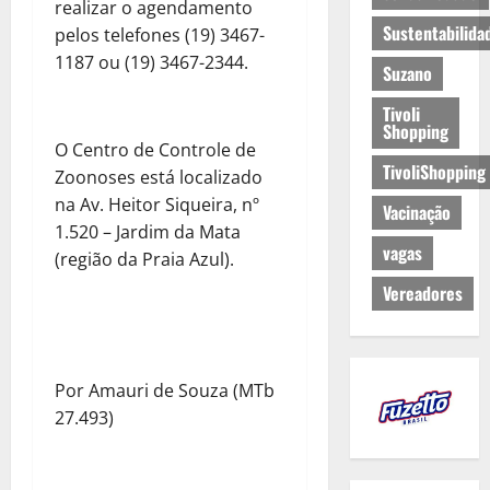
realizar o agendamento
Sustentabilida
pelos telefones (19) 3467-
1187 ou (19) 3467-2344.
Suzano
Tivoli
Shopping
O Centro de Controle de
TivoliShopping
Zoonoses está localizado
na Av. Heitor Siqueira, nº
Vacinação
1.520 – Jardim da Mata
vagas
(região da Praia Azul).
Vereadores
Por Amauri de Souza (MTb
27.493)