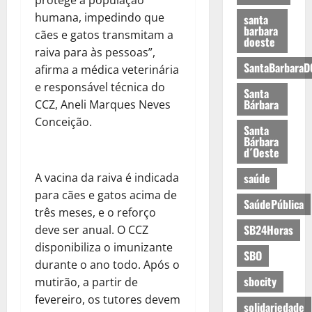
humana, impedindo que
santa
barbara
cães e gatos transmitam a
doeste
raiva para às pessoas”,
SantaBarbaraD
afirma a médica veterinária
e responsável técnica do
Santa
Bárbara
CCZ, Aneli Marques Neves
Conceição.
Santa
Bárbara
d´Oeste
A vacina da raiva é indicada
saúde
para cães e gatos acima de
SaúdePública
três meses, e o reforço
SB24Horas
deve ser anual. O CCZ
disponibiliza o imunizante
SBO
durante o ano todo. Após o
sbocity
mutirão, a partir de
fevereiro, os tutores devem
solidariedade