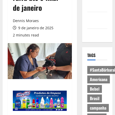
Política de
de janeiro
Privacidade
Política de
Dennis Moraes
Cookies
9 de janeiro de 2025
Expediente
2 minutes read
TAGS
#SantaBárbara
Americana
Bebel
Brasil
campanha