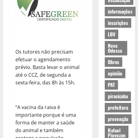
fiscalização
informações
inscrições
LBV
Nova
Odessa
Os tutores não precisam
efetuar o agendamento
Obras
prévio. Basta levar o animal
opinião
até o CCZ, de segunda a
sexta-feira, das 8h às 15h.
PAT
piracicaba
“A vacina da raiva é
prefeitura
importante porque é uma
prevenção
forma de manter a saúde
Rafael
do animal e também
Piovezan
protege a população