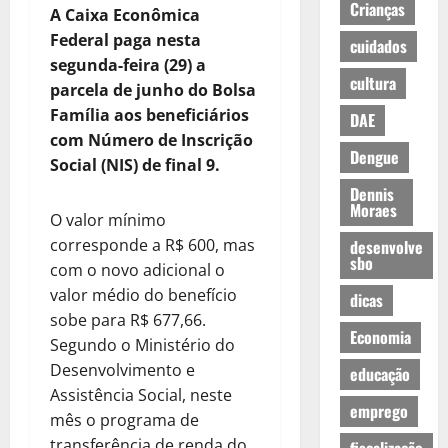
Crianças
A Caixa Econômica
Federal paga nesta
cuidados
segunda-feira (29) a
cultura
parcela de junho do Bolsa
Família aos beneficiários
DAE
com Número de Inscrição
Dengue
Social (NIS) de final 9.
Dennis
Moraes
O valor mínimo
corresponde a R$ 600, mas
desenvolve
sbo
com o novo adicional o
valor médio do benefício
dicas
sobe para R$ 677,66.
Economia
Segundo o Ministério do
Desenvolvimento e
educação
Assistência Social, neste
emprego
mês o programa de
transferência de renda do