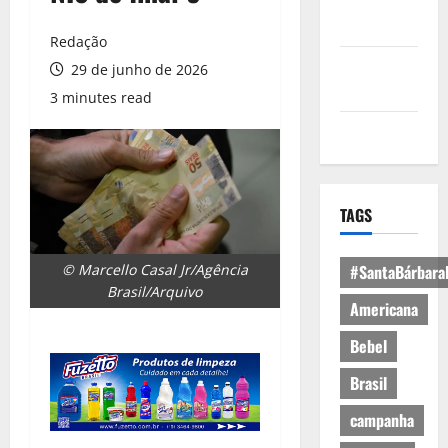
Política de
Privacidade
Redação
Política de
29 de junho de 2026
Cookies
3 minutes read
Expediente
TAGS
© Marcello Casal Jr/Agência
#SantaBárbara
Brasil/Arquivo
Americana
Bebel
Brasil
campanha