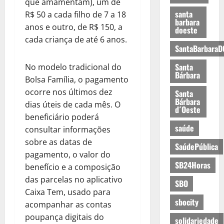
que amamentam), um de
santa
R$ 50 a cada filho de 7 a 18
barbara
anos e outro, de R$ 150, a
doeste
cada criança de até 6 anos.
SantaBarbaraD
Santa
No modelo tradicional do
Bárbara
Bolsa Família, o pagamento
ocorre nos últimos dez
Santa
Bárbara
dias úteis de cada mês. O
d´Oeste
beneficiário poderá
saúde
consultar informações
sobre as datas de
SaúdePública
pagamento, o valor do
SB24Horas
benefício e a composição
das parcelas no aplicativo
SBO
Caixa Tem, usado para
sbocity
acompanhar as contas
poupança digitais do
solidariedade