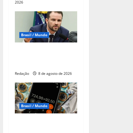
2026
Brasil / Mundo
Durigan diz que aumento da
dívida decorre dos juros,
não dos gastos
Redação
8 de agosto de 2026
Brasil / Mundo
CNC: endividamento das
famílias sobe para 82%,