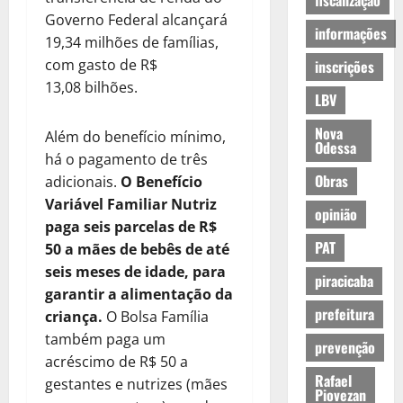
fiscalização
Governo Federal alcançará
informações
19,34 milhões de famílias,
com gasto de R$
inscrições
13,08 bilhões.
LBV
Nova
Além do benefício mínimo,
Odessa
há o pagamento de três
Obras
adicionais.
O Benefício
Variável Familiar Nutriz
opinião
paga seis parcelas de R$
PAT
50 a mães de bebês de até
seis meses de idade, para
piracicaba
garantir a alimentação da
prefeitura
criança.
O Bolsa Família
também paga um
prevenção
acréscimo de R$ 50 a
Rafael
gestantes e nutrizes (mães
Piovezan