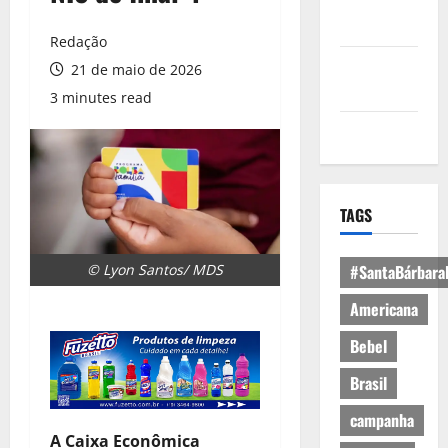
Política de
Privacidade
Redação
Política de
21 de maio de 2026
Cookies
3 minutes read
Expediente
TAGS
© Lyon Santos/ MDS
#SantaBárbara
Americana
Bebel
Brasil
campanha
A Caixa Econômica