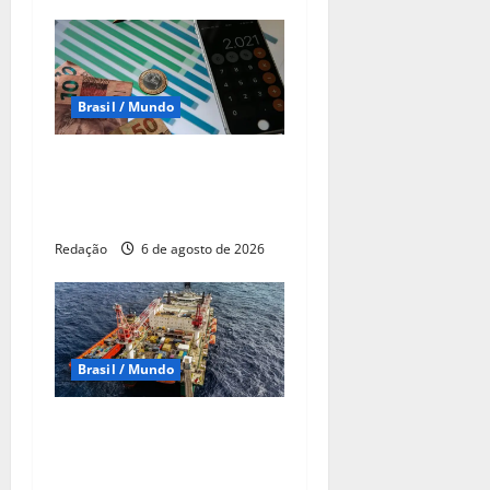
Brasil / Mundo
Pela 1ª vez desde março,
mercado reduz expectativa
para Selic em 2026
Redação
6 de agosto de 2026
Brasil / Mundo
Petrobras descobre mais
poço de gás na margem
equatorial da Colômbia