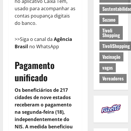
no aplicativo Caixa Tem,
usado para acompanhar as
Sustentabilida
contas poupança digitais
Suzano
do banco.
Tivoli
Shopping
>>Siga o canal da
Agência
TivoliShopping
Brasil
no WhatsApp
Vacinação
Pagamento
vagas
unificado
Vereadores
Os beneficiários de 217
cidades de nove estados
receberam o pagamento
na segunda-feira (18),
independentemente do
NIS.
A medida beneficiou