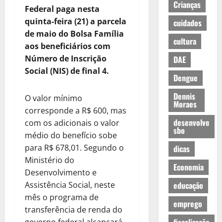
Crianças
Federal paga nesta
quinta-feira (21) a parcela
cuidados
de maio do Bolsa Família
cultura
aos beneficiários com
Número de Inscrição
DAE
Social (NIS) de final 4.
Dengue
Dennis
O valor mínimo
Moraes
corresponde a R$ 600, mas
desenvolve
com os adicionais o valor
sbo
médio do benefício sobe
para R$ 678,01. Segundo o
dicas
Ministério do
Economia
Desenvolvimento e
Assistência Social, neste
educação
mês o programa de
emprego
transferência de renda do