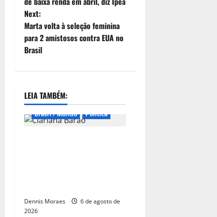
de baixa renda em abril, diz Ipea
Next:
Marta volta à seleção feminina
para 2 amistosos contra EUA no
Brasil
LEIA TAMBÉM:
Brasil / Mundo
Política
Clariana Barão é oficializada
como candidata do
Democracia Cristã à
Presidência e amplia
cenário da disputa nacional
Dennis Moraes
6 de agosto de
2026