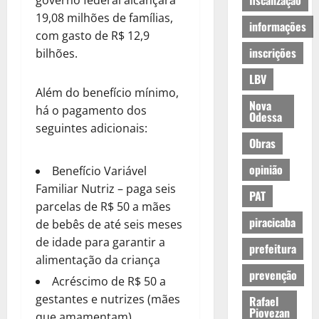
fiscalização
governo federal alcançará
19,08 milhões de famílias,
informações
com gasto de R$ 12,9
inscrições
bilhões.
LBV
Além do benefício mínimo,
Nova
há o pagamento dos
Odessa
seguintes adicionais:
Obras
opinião
Benefício Variável
Familiar Nutriz – paga seis
PAT
parcelas de R$ 50 a mães
piracicaba
de bebês de até seis meses
de idade para garantir a
prefeitura
alimentação da criança
prevenção
Acréscimo de R$ 50 a
gestantes e nutrizes (mães
Rafael
Piovezan
que amamentam)