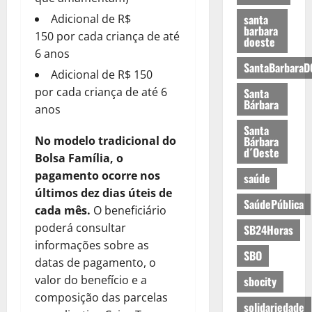
Adicional de R$
santa
barbara
150 por cada criança de até
doeste
6 anos
SantaBarbaraD
Adicional de R$ 150
por cada criança de até 6
Santa
Bárbara
anos
Santa
No modelo tradicional do
Bárbara
d´Oeste
Bolsa Família, o
pagamento ocorre nos
saúde
últimos dez dias úteis de
SaúdePública
cada mês.
O beneficiário
poderá consultar
SB24Horas
informações sobre as
SBO
datas de pagamento, o
valor do benefício e a
sbocity
composição das parcelas
solidariedade