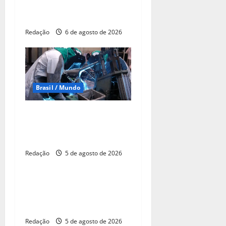
baixa taxa Selic para 14%
ao ano
Redação
6 de agosto de 2026
Brasil / Mundo
Redução da taxa de juros
ainda é insuficiente, avaliam
entidades
Redação
5 de agosto de 2026
Brasil / Mundo
Petrobras descobre mais
poço de gás na margem
equatorial da Colômbia
Redação
5 de agosto de 2026