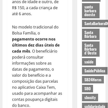
anos de idade e outro, de
santa
R$ 150, a cada criança de
barbara
até 6 anos.
doeste
SantaBarbaraD
No modelo tradicional do
Santa
Bolsa Família, o
Bárbara
pagamento ocorre nos
Santa
últimos dez dias úteis de
Bárbara
cada mês
. O beneficiário
d´Oeste
poderá consultar
saúde
informações sobre as
datas de pagamento, o
SaúdePública
valor do benefício e a
SB24Horas
composição das parcelas
no aplicativo Caixa Tem,
SBO
usado para acompanhar as
sbocity
contas poupança digitais
do banco.
solidariedade