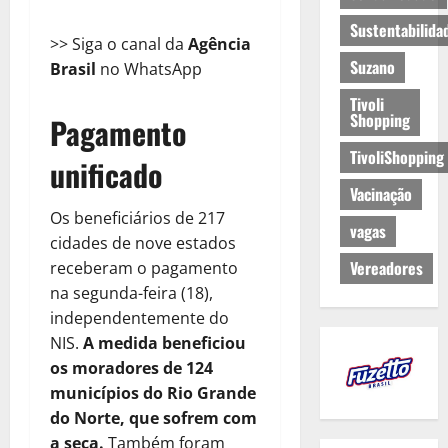
Sustentabilida
>> Siga o canal da
Agência
Suzano
Brasil
no WhatsApp
Tivoli
Shopping
Pagamento
TivoliShopping
unificado
Vacinação
Os beneficiários de 217
vagas
cidades de nove estados
Vereadores
receberam o pagamento
na segunda-feira (18),
independentemente do
NIS.
A medida beneficiou
os moradores de 124
municípios do Rio Grande
do Norte, que sofrem com
a seca.
Também foram