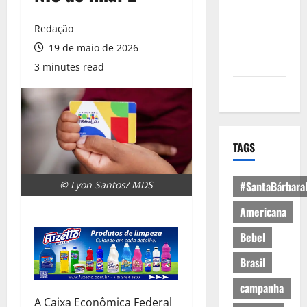
Política de
Privacidade
Redação
Política de
19 de maio de 2026
Cookies
3 minutes read
Expediente
TAGS
© Lyon Santos/ MDS
#SantaBárbara
Americana
Bebel
Brasil
campanha
A Caixa Econômica Federal