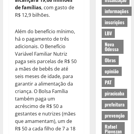
fiscalização
alcançará 19,08 milhões
de famílias
, com gasto de
informações
R$ 12,9 bilhões.
inscrições
Além do benefício mínimo,
LBV
há o pagamento de três
Nova
adicionais. O Benefício
Odessa
Variável Familiar Nutriz
Obras
paga seis parcelas de R$ 50
a mães de bebês de até
opinião
seis meses de idade, para
PAT
garantir a alimentação da
criança. O Bolsa Família
piracicaba
também paga um
prefeitura
acréscimo de R$ 50 a
gestantes e nutrizes (mães
prevenção
que amamentam), um de
Rafael
R$ 50 a cada filho de 7 a 18
Piovezan