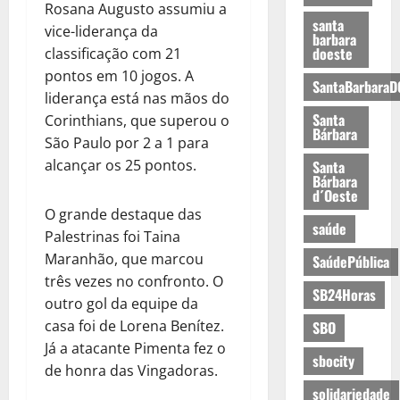
Rosana Augusto assumiu a
santa
vice-liderança da
barbara
doeste
classificação com 21
pontos em 10 jogos. A
SantaBarbaraD
liderança está nas mãos do
Santa
Corinthians, que superou o
Bárbara
São Paulo por 2 a 1 para
alcançar os 25 pontos.
Santa
Bárbara
d´Oeste
O grande destaque das
saúde
Palestrinas foi Taina
Maranhão, que marcou
SaúdePública
três vezes no confronto. O
SB24Horas
outro gol da equipe da
casa foi de Lorena Benítez.
SBO
Já a atacante Pimenta fez o
sbocity
de honra das Vingadoras.
solidariedade