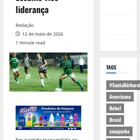
Política de
liderança
Privacidade
Política de
Redação
Cookies
12 de maio de 2026
Expediente
1 minute read
TAGS
#SantaBárbara
Americana
Bebel
Brasil
campanha