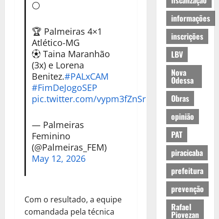
fiscalização
⚪
informações
🏆 Palmeiras 4×1
inscrições
Atlético-MG
⚽ Taina Maranhão
LBV
(3x) e Lorena
Nova
Benitez.
#PALxCAM
Odessa
#FimDeJogoSEP
Obras
pic.twitter.com/vypm3fZnSr
opinião
— Palmeiras
PAT
Feminino
(@Palmeiras_FEM)
piracicaba
May 12, 2026
prefeitura
prevenção
Com o resultado, a equipe
Rafael
comandada pela técnica
Piovezan