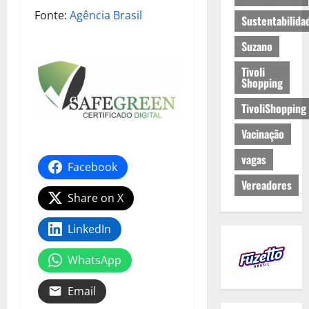
Fonte:
Agência Brasil
Sustentabilida
Suzano
Tivoli
Shopping
TivoliShopping
Vacinação
vagas
Facebook
Vereadores
Share on X
LinkedIn
WhatsApp
Email