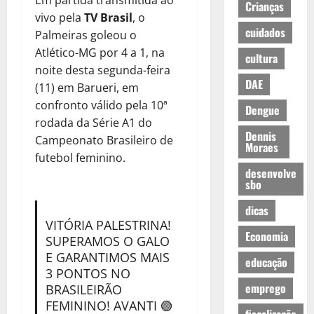
Em partida transmitida ao
Crianças
vivo pela
TV Brasil
, o
cuidados
Palmeiras goleou o
Atlético-MG por 4 a 1, na
cultura
noite desta segunda-feira
DAE
(11) em Barueri, em
confronto válido pela 10ª
Dengue
rodada da Série A1 do
Dennis
Campeonato Brasileiro de
Moraes
futebol feminino.
desenvolve
sbo
dicas
VITÓRIA PALESTRINA!
Economia
SUPERAMOS O GALO
E GARANTIMOS MAIS
educação
3 PONTOS NO
emprego
BRASILEIRÃO
FEMININO! AVANTI 🟢