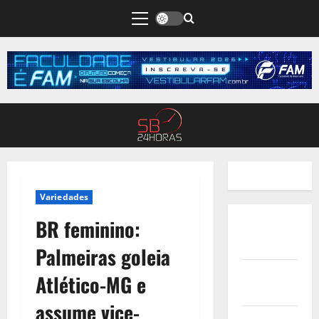
Variedades
BR feminino:
Quem
Somos
Palmeiras goleia
Termos de
Atlético-MG e
Uso
assume vice-