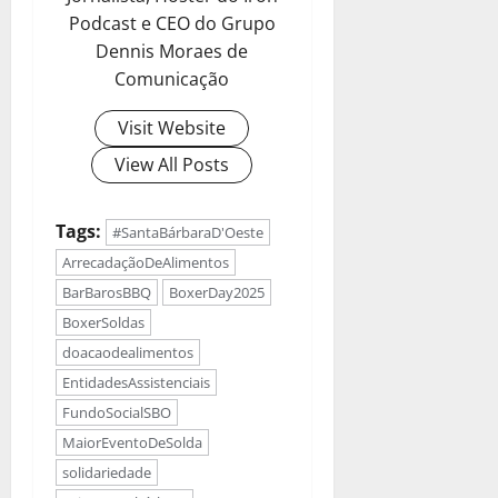
Podcast e CEO do Grupo
Dennis Moraes de
Comunicação
Visit Website
View All Posts
Tags:
#SantaBárbaraD'Oeste
ArrecadaçãoDeAlimentos
BarBarosBBQ
BoxerDay2025
BoxerSoldas
doacaodealimentos
EntidadesAssistenciais
FundoSocialSBO
MaiorEventoDeSolda
solidariedade