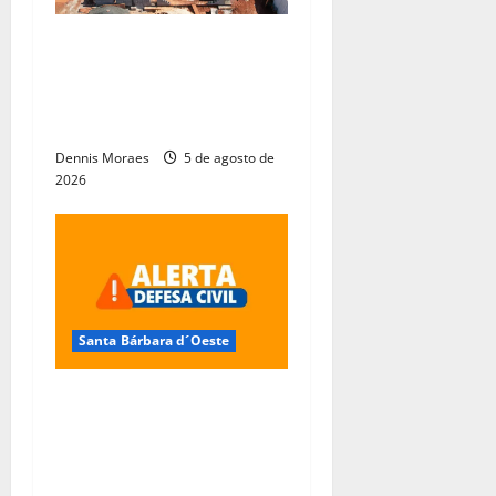
Obras do novo Estande de
Tiro da Guarda Municipal
entram em nova fase em
Santa Bárbara d’Oeste
Dennis Moraes
5 de agosto de
2026
Santa Bárbara d´Oeste
Frente fria coloca Santa
Bárbara d’Oeste em alerta
para ventos fortes e risco
de tempestades