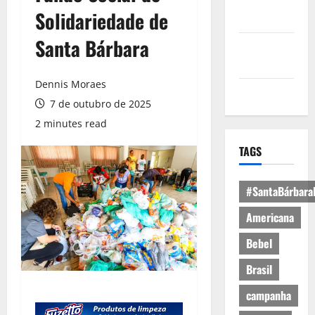
Política de
Solidariedade de
Privacidade
Santa Bárbara
Política de
Cookies
Dennis Moraes
Expediente
7 de outubro de 2025
2 minutes read
TAGS
#SantaBárbara
Americana
Bebel
Brasil
campanha