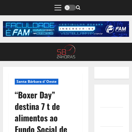
Santa Bárbara d´Oeste
“Boxer Day”
Quem
Somos
destina 7 t de
Termos de
alimentos ao
Uso
Fundo Social de