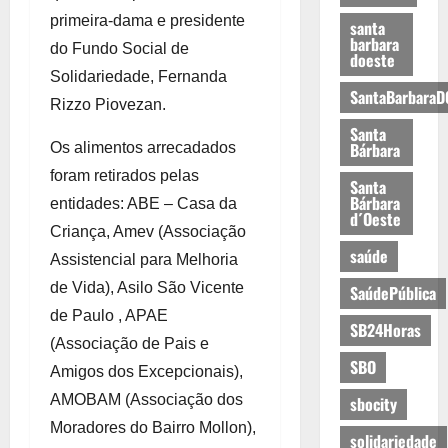
primeira-dama e presidente
santa
barbara
do Fundo Social de
doeste
Solidariedade, Fernanda
SantaBarbaraD
Rizzo Piovezan.
Santa
Bárbara
Os alimentos arrecadados
foram retirados pelas
Santa
Bárbara
entidades: ABE – Casa da
d´Oeste
Criança, Amev (Associação
saúde
Assistencial para Melhoria
de Vida), Asilo São Vicente
SaúdePública
de Paulo , APAE
SB24Horas
(Associação de Pais e
SBO
Amigos dos Excepcionais),
AMOBAM (Associação dos
sbocity
Moradores do Bairro Mollon),
solidariedade