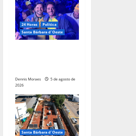
24 Horas
Política
Santa Bárbara d´Oeste
Com André do Prado, Felipe
Sanches amplia articulação
e consolida espaço na
direita paulista
Dennis Moraes
5 de agosto de
2026
Santa Bárbara d´Oeste