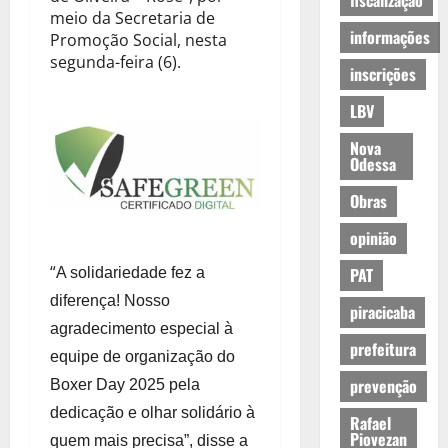
fiscalização
meio da Secretaria de
informações
Promoção Social, nesta
segunda-feira (6).
inscrições
LBV
Nova
Odessa
Obras
opinião
“
PAT
A solidariedade fez a
diferença! Nosso
piracicaba
agradecimento especial à
prefeitura
equipe de organização do
prevenção
Boxer Day 2025 pela
dedicação e olhar solidário à
Rafael
Piovezan
quem mais precisa”, disse a