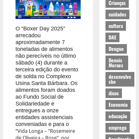
Crianças
cuidados
cultura
O “Boxer Day 2025”
arrecadou
DAE
aproximadamente 7
Dengue
toneladas de alimentos
não perecíveis no último
Dennis
sábado (4) durante a
Moraes
terceira edição do evento
desenvolve
de solda no Complexo
sbo
Usina Santa Bárbara. Os
alimentos foram doados
dicas
ao Fundo Social de
Solidariedade e
Economia
entregues a onze
educação
entidades assistenciais
conveniadas e para o
emprego
Vida Longa – “Rosemeire
“
de Oliveira – Rose”
, por