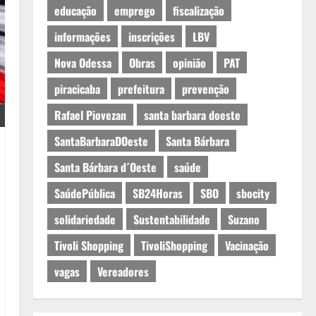
educação
emprego
fiscalização
informações
inscrições
LBV
Nova Odessa
Obras
opinião
PAT
piracicaba
prefeitura
prevenção
Rafael Piovezan
santa barbara doeste
SantaBarbaraDOeste
Santa Bárbara
Santa Bárbara d´Oeste
saúde
SaúdePública
SB24Horas
SBO
sbocity
solidariedade
Sustentabilidade
Suzano
Tivoli Shopping
TivoliShopping
Vacinação
vagas
Vereadores