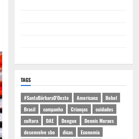
Quem Somos
Termos de Uso
Política de Privacidade
Política de Cookies
Expediente
TAGS
#SantaBárbaraD'Oeste
Americana
Bebel
Brasil
campanha
Crianças
cuidados
cultura
DAE
Dengue
Dennis Moraes
desenvolve sbo
dicas
Economia