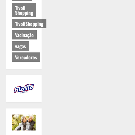
Tivoli
Shopping
TivoliShopping
Vacinação
vagas
Vereadores