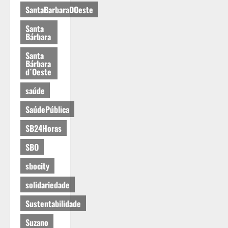
SantaBarbaraDOeste
Santa
Bárbara
Santa
Bárbara
d´Oeste
saúde
SaúdePública
SB24Horas
SBO
sbocity
solidariedade
Sustentabilidade
Suzano