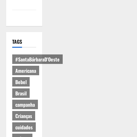
Cookies
Expediente
TAGS
#SantaBárbaraD'Oeste
Americana
Bebel
Brasil
campanha
Crianças
cuidados