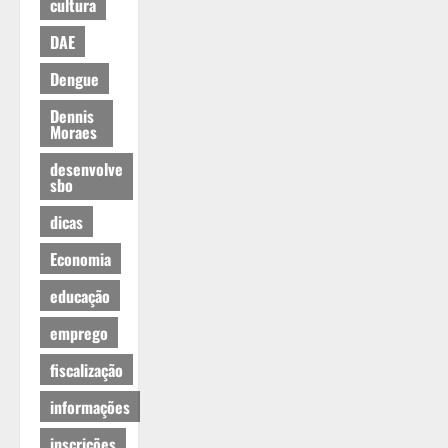
cultura
DAE
Dengue
Dennis
Moraes
desenvolve
sbo
dicas
Economia
educação
emprego
fiscalização
informações
inscrições