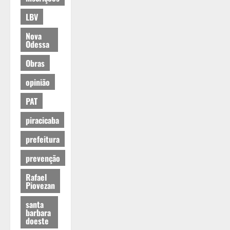
LBV
Nova
Odessa
Obras
opinião
PAT
piracicaba
prefeitura
prevenção
Rafael
Piovezan
santa
barbara
doeste