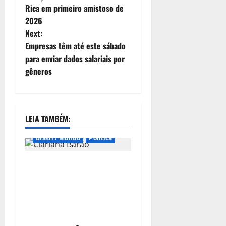
Rica em primeiro amistoso de
2026
Next:
Empresas têm até este sábado
para enviar dados salariais por
gêneros
LEIA TAMBÉM:
Brasil / Mundo
Política
Clariana Barão é oficializada
como candidata do
Democracia Cristã à
Presidência e amplia
cenário da disputa nacional