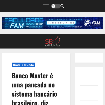
Brasil / Mundo
Banco Master é
Quem
Somos
uma pancada no
Termos de
sistema bancário
Uso
brasileiro, diz