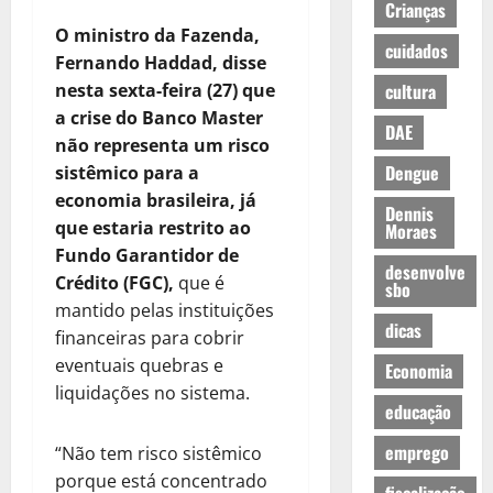
Crianças
O ministro da Fazenda,
cuidados
Fernando Haddad, disse
nesta sexta-feira (27) que
cultura
a crise do Banco Master
DAE
não representa um risco
Dengue
sistêmico para a
economia brasileira, já
Dennis
que estaria restrito ao
Moraes
Fundo Garantidor de
desenvolve
Crédito (FGC),
que é
sbo
mantido pelas instituições
dicas
financeiras para cobrir
eventuais quebras e
Economia
liquidações no sistema.
educação
emprego
“Não tem risco sistêmico
porque está concentrado