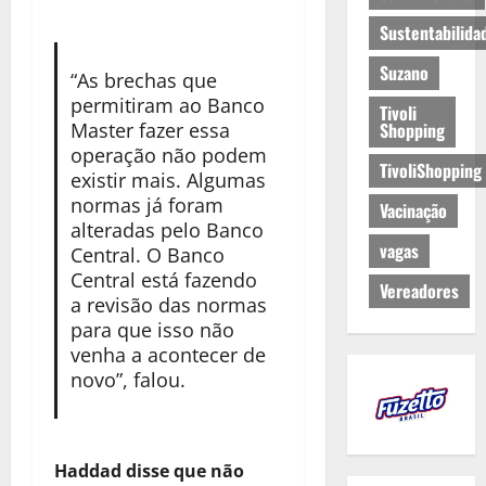
Sustentabilida
Suzano
“As brechas que
permitiram ao Banco
Tivoli
Master fazer essa
Shopping
operação não podem
TivoliShopping
existir mais. Algumas
normas já foram
Vacinação
alteradas pelo Banco
vagas
Central. O Banco
Central está fazendo
Vereadores
a revisão das normas
para que isso não
venha a acontecer de
novo”, falou.
Haddad disse que não