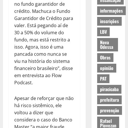
fiscalização
no fundo garantidor de
informações
crédito. Machuca o Fundo
Garantidor de Crédito para
inscrições
valer. Está pegando aí de
LBV
30 a 50% do volume do
fundo, mas está restrito a
Nova
Odessa
isso. Agora, isso é uma
pancada como nunca se
Obras
viu na história do sistema
opinião
financeiro brasileiro”, disse
em entrevista ao Flow
PAT
Podcast.
piracicaba
Apesar de reforçar que não
prefeitura
há risco sistêmico, ele
prevenção
voltou a dizer que
considera o caso do Banco
Rafael
Piovezan
Master “a maior fraude