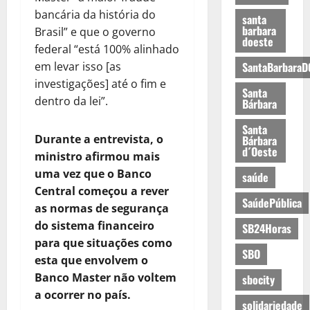
bancária da história do
santa
barbara
Brasil” e que o governo
doeste
federal “está 100% alinhado
em levar isso [as
SantaBarbaraD
investigações] até o fim e
Santa
dentro da lei”.
Bárbara
Santa
Durante a entrevista, o
Bárbara
d´Oeste
ministro afirmou mais
uma vez que o Banco
saúde
Central começou a rever
SaúdePública
as normas de segurança
do sistema financeiro
SB24Horas
para que situações como
SBO
esta que envolvem o
Banco Master não voltem
sbocity
a ocorrer no país.
solidariedade