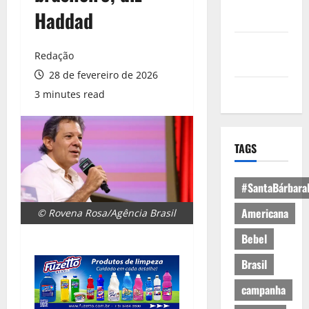
Política de
Haddad
Privacidade
Política de
Redação
Cookies
28 de fevereiro de 2026
Expediente
3 minutes read
TAGS
#SantaBárbara
Americana
© Rovena Rosa/Agência Brasil
Bebel
Brasil
campanha