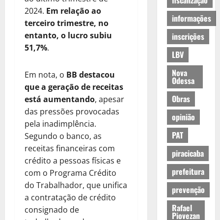
fiscalização
2024.
Em relação ao
informações
terceiro trimestre, no
entanto, o lucro subiu
inscrições
51,7%
.
LBV
Nova
Em nota, o
BB destacou
Odessa
que a geração de receitas
Obras
está aumentando
, apesar
das pressões provocadas
opinião
pela inadimplência.
PAT
Segundo o banco, as
receitas financeiras com
piracicaba
crédito a pessoas físicas e
prefeitura
com o Programa Crédito
do Trabalhador, que unifica
prevenção
a contratação de crédito
Rafael
consignado de
Piovezan