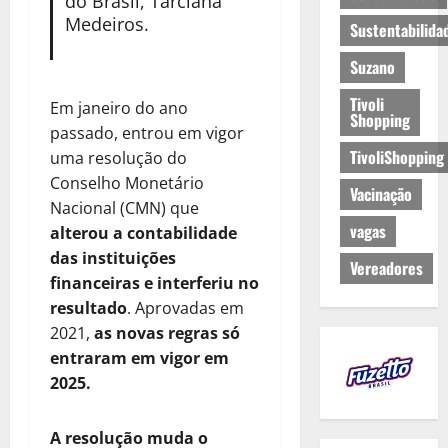
do Brasil, Tarciana
Medeiros.
Sustentabilida
Suzano
Tivoli
Em janeiro do ano
Shopping
passado, entrou em vigor
TivoliShopping
uma resolução do
Conselho Monetário
Vacinação
Nacional (CMN) que
vagas
alterou a contabilidade
das instituições
Vereadores
financeiras e interferiu no
resultado
. Aprovadas em
2021,
as novas regras só
entraram em vigor em
2025.
A resolução muda o