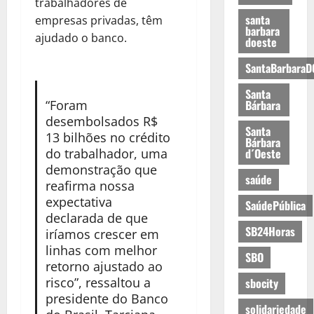
trabalhadores de
santa
empresas privadas, têm
barbara
ajudado o banco.
doeste
SantaBarbaraD
Santa
“Foram
Bárbara
desembolsados R$
Santa
13 bilhões no crédito
Bárbara
do trabalhador, uma
d´Oeste
demonstração que
saúde
reafirma nossa
expectativa
SaúdePública
declarada de que
SB24Horas
iríamos crescer em
linhas com melhor
SBO
retorno ajustado ao
risco”, ressaltou a
sbocity
presidente do Banco
solidariedade