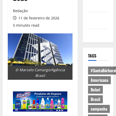
Política de
Privacidade
Redação
Política de
11 de fevereiro de 2026
Cookies
5 minutes read
Expediente
TAGS
© Marcelo Camargo/Agência
#SantaBárbara
Brasil
Americana
Bebel
Brasil
campanha