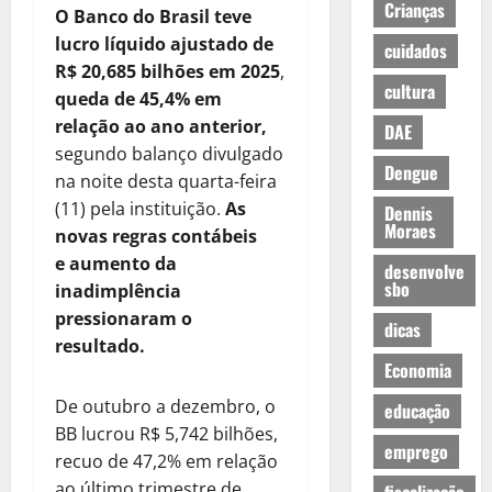
Crianças
O Banco do Brasil teve
lucro líquido ajustado de
cuidados
R$ 20,685 bilhões em 2025
,
cultura
queda de 45,4% em
relação ao ano anterior,
DAE
segundo balanço divulgado
Dengue
na noite desta quarta-feira
(11) pela instituição.
As
Dennis
Moraes
novas regras contábeis
e aumento da
desenvolve
sbo
inadimplência
pressionaram o
dicas
resultado.
Economia
De outubro a dezembro, o
educação
BB lucrou R$ 5,742 bilhões,
emprego
recuo de 47,2% em relação
ao último trimestre de