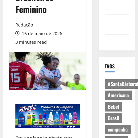
Política de
Feminino
Privacidade
Política de
Redação
Cookies
16 de maio de 2026
Expediente
3 minutes read
TAGS
#SantaBárbara
Americana
Bebel
Brasil
campanha