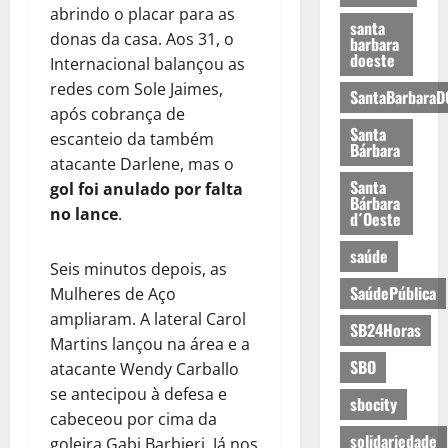
abrindo o placar para as
santa
donas da casa. Aos 31, o
barbara
doeste
Internacional balançou as
redes com Sole Jaimes,
SantaBarbaraD
após cobrança de
Santa
escanteio da também
Bárbara
atacante Darlene, mas o
Santa
gol foi anulado por falta
Bárbara
no lance
.
d´Oeste
saúde
Seis minutos depois, as
SaúdePública
Mulheres de Aço
ampliaram. A lateral Carol
SB24Horas
Martins lançou na área e a
SBO
atacante Wendy Carballo
se antecipou à defesa e
sbocity
cabeceou por cima da
solidariedade
goleira Gabi Barbieri. Já nos