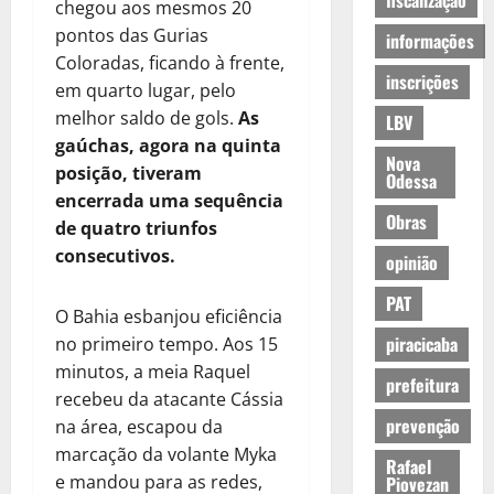
fiscalização
chegou aos mesmos 20
pontos das Gurias
informações
Coloradas, ficando à frente,
inscrições
em quarto lugar, pelo
melhor saldo de gols.
As
LBV
gaúchas, agora na quinta
Nova
posição, tiveram
Odessa
encerrada uma sequência
Obras
de quatro triunfos
consecutivos.
opinião
PAT
O Bahia esbanjou eficiência
piracicaba
no primeiro tempo. Aos 15
minutos, a meia Raquel
prefeitura
recebeu da atacante Cássia
prevenção
na área, escapou da
marcação da volante Myka
Rafael
e mandou para as redes,
Piovezan