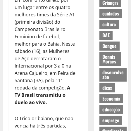
Em confronto direto por
Crianças
um lugar entre os quatro
cuidados
melhores times da Série A1
(primeira divisão) do
cultura
Campeonato Brasileiro
DAE
Feminino de futebol,
melhor para o Bahia. Neste
Dengue
sábado (16), as Mulheres
Dennis
de Aço derrotaram o
Moraes
Internacional por 3 a 0 na
desenvolve
Arena Cajueiro, em Feira de
sbo
Santana (BA), pela 11ª
dicas
rodada da competição.
A
TV Brasil transmitiu o
Economia
duelo ao vivo.
educação
O Tricolor baiano, que não
emprego
vencia há três partidas,