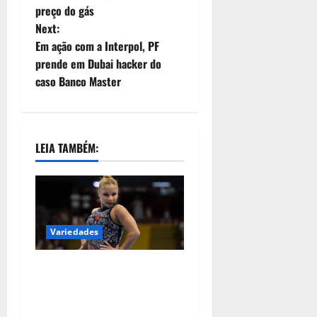
preço do gás
Next:
Em ação com a Interpol, PF
prende em Dubai hacker do
caso Banco Master
LEIA TAMBÉM:
Variedades
Flávia Saraiva fatura ouro
na trave e no solo no
Campeonato Brasileiro