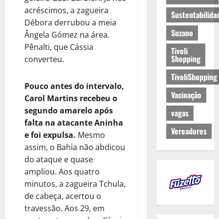
acréscimos, a zagueira
Sustentabilida
Débora derrubou a meia
Suzano
Ângela Gómez na área.
Pênalti, que Cássia
Tivoli
Shopping
converteu.
TivoliShopping
Pouco antes do intervalo,
Vacinação
Carol Martins recebeu o
segundo amarelo após
vagas
falta na atacante Aninha
Vereadores
e foi expulsa.
Mesmo
assim, o Bahia não abdicou
do ataque e quase
ampliou. Aos quatro
minutos, a zagueira Tchula,
de cabeça, acertou o
travessão. Aos 29, em