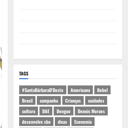
Quem Somos
Termos de Uso
Política de Privacidade
Política de Cookies
Expediente
TAGS
#SantaBárbaraD'Oeste
Americana
Bebel
Brasil
campanha
Crianças
cuidados
cultura
DAE
Dengue
Dennis Moraes
desenvolve sbo
dicas
Economia