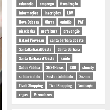
educação
emprego
fiscalização
informações
inscrições
LBV
Nova Odessa
Obras
opinião
PAT
piracicaba
prefeitura
prevenção
Rafael Piovezan
santa barbara doeste
SantaBarbaraDOeste
Santa Bárbara
Santa Bárbara d´Oeste
saúde
SaúdePública
SB24Horas
SBO
sbocity
solidariedade
Sustentabilidade
Suzano
Tivoli Shopping
TivoliShopping
Vacinação
vagas
Vereadores