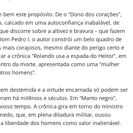
 bem este propósito. De o “Dono dos corações”,
, calcado em uma autoconfiança inabalável, de
ue discorre sobre a altivez e bravura – que fazem
Dom Pedro I, o autor constrói um belo quadro de
 mais corajosos, mesmo diante do perigo certo e
car a crônica “Rolando usa a espada do Heitor”, em
ncontro da morte, apresentada como uma “mulher
utros homens”.
gem destemida e a virtude encarnada só podem ser
am há milênios e séculos. Em “Manto negro”,
nosso tempo. A crônica gira em torno do ministro
edo, que, em plena ditadura militar, ousou
 a liberdade dos homens como valor inalienável.