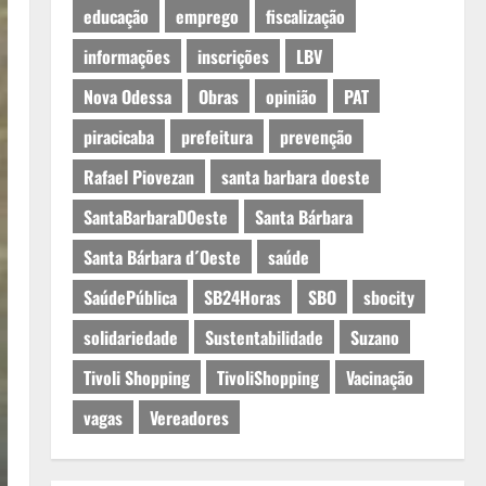
educação
emprego
fiscalização
informações
inscrições
LBV
Nova Odessa
Obras
opinião
PAT
piracicaba
prefeitura
prevenção
Rafael Piovezan
santa barbara doeste
SantaBarbaraDOeste
Santa Bárbara
Santa Bárbara d´Oeste
saúde
SaúdePública
SB24Horas
SBO
sbocity
solidariedade
Sustentabilidade
Suzano
Tivoli Shopping
TivoliShopping
Vacinação
vagas
Vereadores