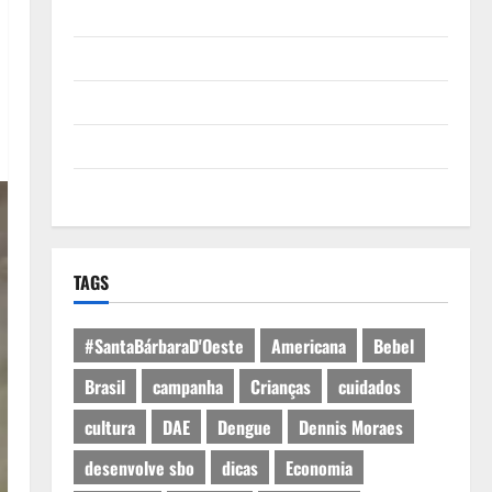
Quem Somos
Termos de Uso
Política de Privacidade
Política de Cookies
Expediente
TAGS
#SantaBárbaraD'Oeste
Americana
Bebel
Brasil
campanha
Crianças
cuidados
cultura
DAE
Dengue
Dennis Moraes
desenvolve sbo
dicas
Economia