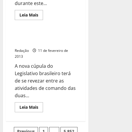
durante este...
Leia Mais
Os novos (enrolados) donos do
Congresso
Redação
11 de fevereiro de
2013
A nova cúpula do
Legislativo brasileiro terá
de se revezar entre as
atividades de comando das
duas...
Leia Mais
Previous
1
…
5.852