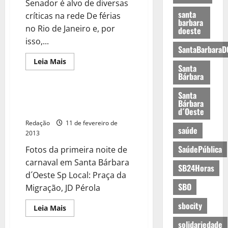
Senador é alvo de diversas
santa
críticas na rede De férias
barbara
no Rio de Janeiro e, por
doeste
isso,...
SantaBarbaraD
Leia Mais
Santa
Bárbara
Santa
Carnaval 2013 na praça da
Bárbara
Migração 09/02/2013
d´Oeste
Redação
11 de fevereiro de
saúde
2013
SaúdePública
Fotos da primeira noite de
carnaval em Santa Bárbara
SB24Horas
d´Oeste Sp Local: Praça da
SBO
Migração, JD Pérola
sbocity
Leia Mais
solidariedade