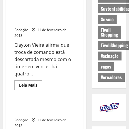
Sustentabilida
Diretor banca permanência de
Egert no comando do União
Suzano
Barbarense
Tivoli
Redação
11 de fevereiro de
Shopping
2013
Clayton Vieira afirma que
TivoliShopping
troca de comando está
Vacinação
descartada mesmo com o
vagas
time sem vencer há
quatro...
Vereadores
Leia Mais
Pílula anticoncepcional: ela
pode acabar te surpreendendo
Redação
11 de fevereiro de
2013