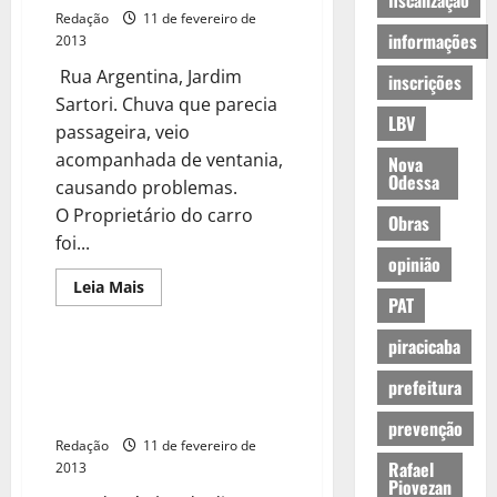
fiscalização
Redação
11 de fevereiro de
informações
2013
Rua Argentina, Jardim
inscrições
Sartori. Chuva que parecia
LBV
passageira, veio
acompanhada de ventania,
Nova
Odessa
causando problemas.
O Proprietário do carro
Obras
foi...
opinião
Leia Mais
PAT
piracicaba
Eleição à presidência do Senado
prefeitura
cria fenômeno anti-Renan na
internet
prevenção
Redação
11 de fevereiro de
Rafael
2013
Piovezan