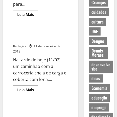
Crianças
para...
cuidados
Leia Mais
cultura
DAE
Caminhão irregular estoura fio
de força.
Dengue
Redação
11 de fevereiro de
Dennis
2013
Moraes
Na tarde de hoje (11/02),
desenvolve
um caminhão com a
sbo
carroceria cheia de carga e
dicas
coberta com lona,...
Economia
Leia Mais
educação
emprego
Chuva e vento forte causam
transtorno.