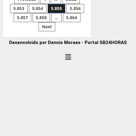
5.853
5.854
5.855
5.856
5.857
5.858
…
5.864
Next
Desenvolvido por Dennis Moraes - Portal SB24HORAS