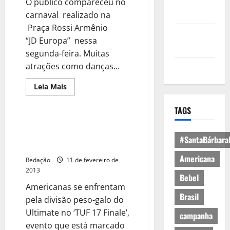
Política de
O público compareceu no
Privacidade
carnaval realizado na
Praça Rossi Armênio
Política de
“JD Europa” nessa
Cookies
segunda-feira. Muitas
atrações como danças...
Expediente
Leia Mais
TAGS
UFC anuncia 2ª luta feminina de
sua história: Miesha Tate x Cat
#SantaBárbara
Zingano
Americana
Redação
11 de fevereiro de
2013
Bebel
Americanas se enfrentam
Brasil
pela divisão peso-galo do
Ultimate no ‘TUF 17 Finale’,
campanha
evento que está marcado