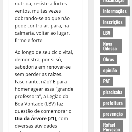
fiscalização
nutrida, resiste a fortes
informações
ventos, muitas vezes
dobrando-se ao que não
inscrições
pode controlar, para, na
LBV
calmaria, voltar ao lugar,
firme e forte.
Nova
Odessa
Ao longo de seu ciclo vital,
Obras
demonstra, por si só,
sabedoria em renovar-se
opinião
sem perder as raízes.
PAT
Fascinante, não? E para
homenagear essa “grande
piracicaba
professora”, a Legião da
prefeitura
Boa Vontade (LBV) faz
questão de comemorar o
prevenção
Dia da Árvore (21)
, com
Rafael
diversas atividades
Piovezan