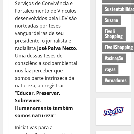
Serviços de Convivência e
Sustentabilida
Fortalecimento de Vínculos
desenvolvidos pela LBV são
Suzano
norteadas por teses
Tivoli
vanguardeiras de seu
Shopping
presidente, o jornalista e
TivoliShopping
radialista
José Paiva Netto
.
Uma dessas teses de
Vacinação
consciência socioambiental
vagas
nos faz perceber que
somos parte intrínseca da
Vereadores
natureza, ao registrar:
“Educar. Preservar.
Sobreviver.
Humanamente também
somos natureza”
.
Iniciativas para a