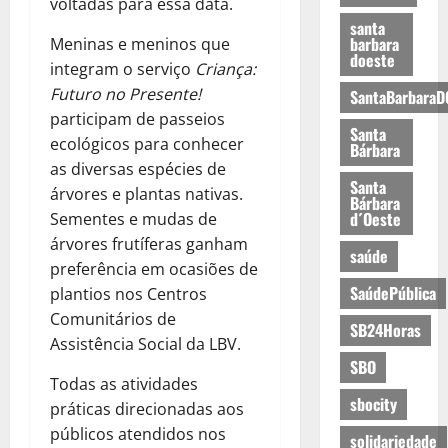
voltadas para essa data.
santa
barbara
Meninas e meninos que
doeste
integram o serviço
Criança:
Futuro no Presente!
SantaBarbaraD
participam de passeios
Santa
ecológicos para conhecer
Bárbara
as diversas espécies de
Santa
árvores e plantas nativas.
Bárbara
d´Oeste
Sementes e mudas de
árvores frutíferas ganham
saúde
preferência em ocasiões de
SaúdePública
plantios nos Centros
Comunitários de
SB24Horas
Assistência Social da LBV.
SBO
Todas as atividades
sbocity
práticas direcionadas aos
públicos atendidos nos
solidariedade