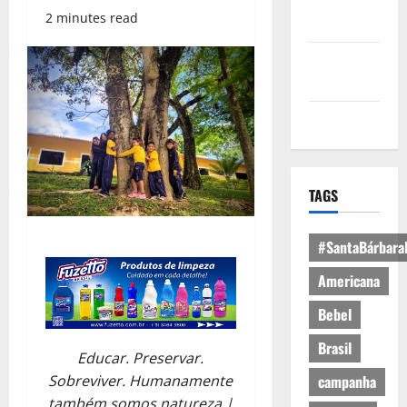
Política de
2 minutes read
Privacidade
Política de
Cookies
Expediente
TAGS
#SantaBárbara
Americana
Bebel
Brasil
Educar. Preservar.
Sobreviver. Humanamente
campanha
também somos natureza |