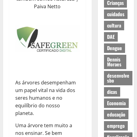
Crianças
Paiva Netto
cuidados
cultura
DAE
Dengue
Dennis
Moraes
desenvolve
sbo
As árvores desempenham
um papel vital na vida dos
dicas
seres humanos e no
Economia
equilíbrio do nosso
planeta.
educação
Uma árvore tem muito a
emprego
nos ensinar. Se bem