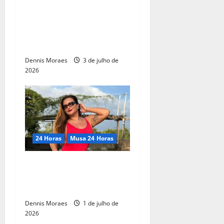
influenciadora Taís Ibarra
torce por um fim de semana
histórico para as duas
seleções na Copa do Mundo
Dennis Moraes
3 de julho de
2026
24 Horas
Musa 24 Horas
Depois de temporada na
Europa, Geisy Arruda posa
em rio no Piauí
Dennis Moraes
1 de julho de
2026