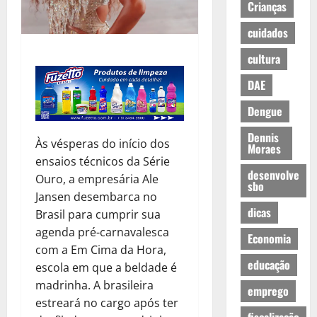
Crianças
cuidados
cultura
DAE
Dengue
Dennis
Às vésperas do início dos
Moraes
ensaios técnicos da Série
desenvolve
Ouro, a empresária Ale
sbo
Jansen desembarca no
dicas
Brasil para cumprir sua
agenda pré-carnavalesca
Economia
com a Em Cima da Hora,
educação
escola em que a beldade é
madrinha. A brasileira
emprego
estreará no cargo após ter