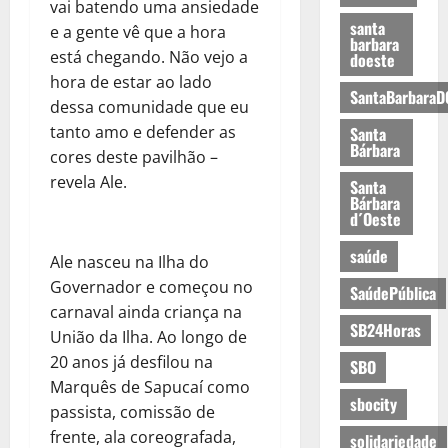
vai batendo uma ansiedade
santa
e a gente vê que a hora
barbara
está chegando. Não vejo a
doeste
hora de estar ao lado
SantaBarbaraD
dessa comunidade que eu
tanto amo e defender as
Santa
Bárbara
cores deste pavilhão –
revela Ale.
Santa
Bárbara
d´Oeste
saúde
Ale nasceu na Ilha do
Governador e começou no
SaúdePública
carnaval ainda criança na
SB24Horas
União da Ilha. Ao longo de
20 anos já desfilou na
SBO
Marquês de Sapucaí como
sbocity
passista, comissão de
frente, ala coreografada,
solidariedade