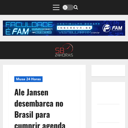
Musa 24 Horas
Ale Jansen
Quem
Somos
desembarca no
Termos de
Brasil para
Uso
cumprir agenda