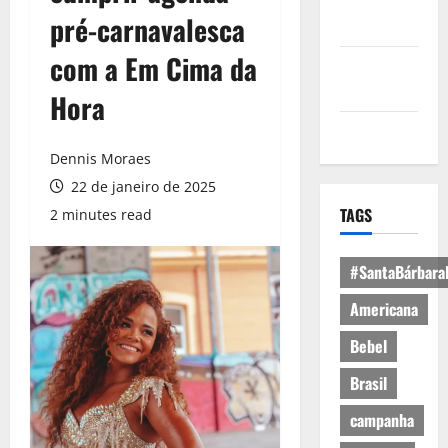
Política de
pré-carnavalesca
Privacidade
com a Em Cima da
Política de
Cookies
Hora
Expediente
Dennis Moraes
22 de janeiro de 2025
TAGS
2 minutes read
#SantaBárbara
Americana
Bebel
Brasil
campanha