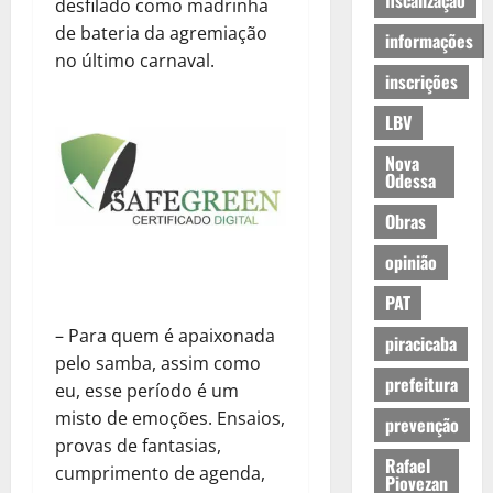
fiscalização
desfilado como madrinha
de bateria da agremiação
informações
no último carnaval.
inscrições
LBV
Nova
Odessa
Obras
opinião
PAT
– Para quem é apaixonada
piracicaba
pelo samba, assim como
prefeitura
eu, esse período é um
misto de emoções. Ensaios,
prevenção
provas de fantasias,
Rafael
cumprimento de agenda,
Piovezan