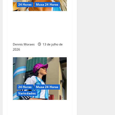
24 Horas
Musa 24 Horas
Rayane Melgaço aposta na
sensualidade e pode trocar
a torcida na Copa pelo
brilho do Carnaval paulista
Dennis Moraes
13 de julho de
2026
24 Horas
Musa 24 Horas
Variedades
Argentina de nascimento e
brasileira de coração: