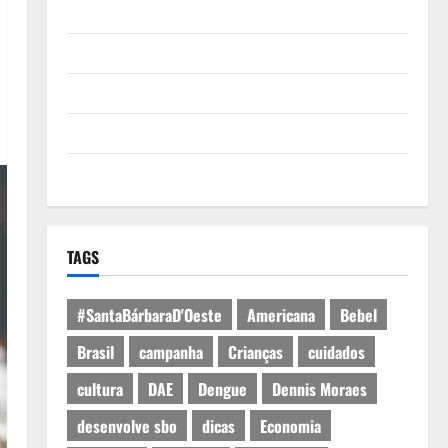
Quem Somos
Termos de Uso
Política de Privacidade
Política de Cookies
Expediente
TAGS
#SantaBárbaraD'Oeste
Americana
Bebel
Brasil
campanha
Crianças
cuidados
cultura
DAE
Dengue
Dennis Moraes
desenvolve sbo
dicas
Economia