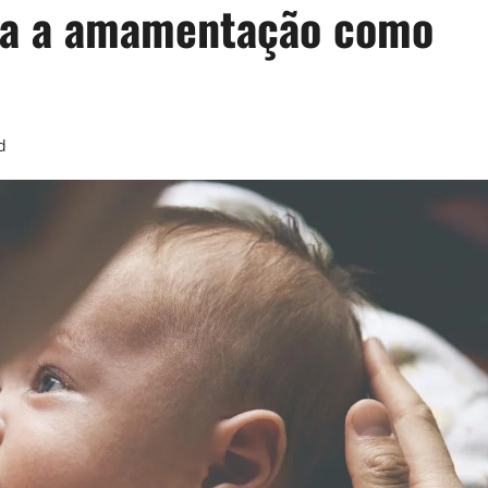
iza a amamentação como
d