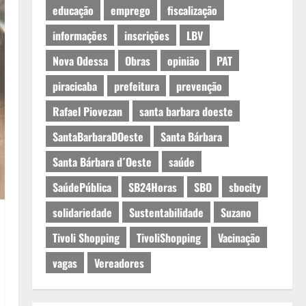
educação
emprego
fiscalização
informações
inscrições
LBV
Nova Odessa
Obras
opinião
PAT
piracicaba
prefeitura
prevenção
Rafael Piovezan
santa barbara doeste
SantaBarbaraDOeste
Santa Bárbara
Santa Bárbara d´Oeste
saúde
SaúdePública
SB24Horas
SBO
sbocity
solidariedade
Sustentabilidade
Suzano
Tivoli Shopping
TivoliShopping
Vacinação
vagas
Vereadores