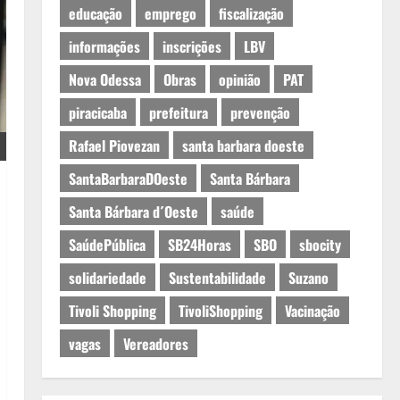
educação
emprego
fiscalização
informações
inscrições
LBV
Nova Odessa
Obras
opinião
PAT
piracicaba
prefeitura
prevenção
Rafael Piovezan
santa barbara doeste
SantaBarbaraDOeste
Santa Bárbara
Santa Bárbara d´Oeste
saúde
SaúdePública
SB24Horas
SBO
sbocity
solidariedade
Sustentabilidade
Suzano
Tivoli Shopping
TivoliShopping
Vacinação
vagas
Vereadores