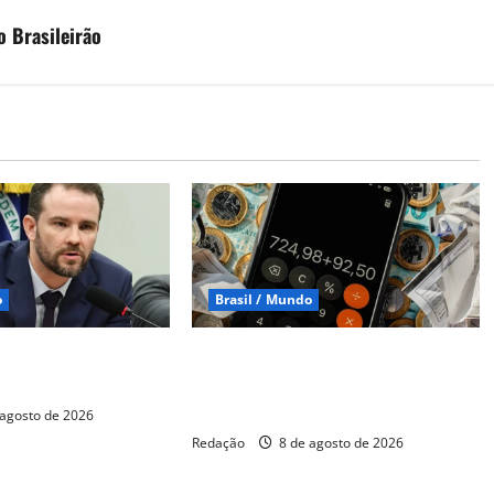
o Brasileirão
o
Brasil / Mundo
ue aumento da dívida
CNC: endividamento das famílias
ros, não dos gastos
sobe para 82%, mas inadimplência
cai
agosto de 2026
Redação
8 de agosto de 2026