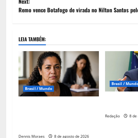
Next:
Remo vence Botafogo de virada no Nilton Santos pel
LEIA TAMBÉM:
Brasil / Mund
Brasil / Mundo
Durigan diz q
Lei Maria da Penha completa 20
decorre dos ju
anos como marco na proteção às
Redação
8 de 
mulheres, mas violência ainda
desafia o país
Dennis Moraes
8 de agosto de 2026