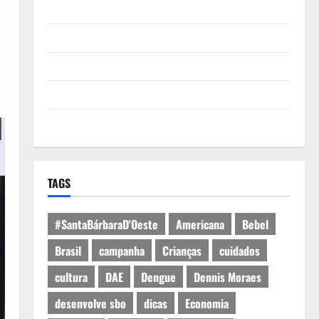
Quem Somos
Termos de Uso
Política de Privacidade
Política de Cookies
Expediente
TAGS
#SantaBárbaraD'Oeste
Americana
Bebel
Brasil
campanha
Crianças
cuidados
cultura
DAE
Dengue
Dennis Moraes
desenvolve sbo
dicas
Economia