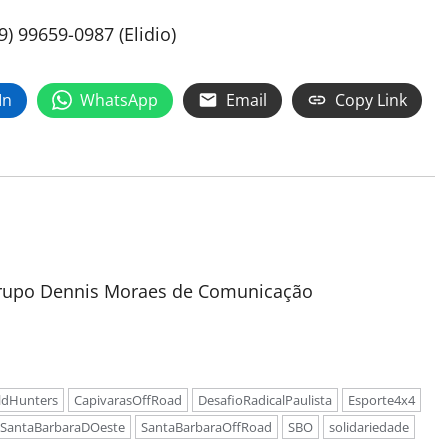
) 99659-0987 (Elidio)
In
WhatsApp
Email
Copy Link
 Grupo Dennis Moraes de Comunicação
ldHunters
CapivarasOffRoad
DesafioRadicalPaulista
Esporte4x4
SantaBarbaraDOeste
SantaBarbaraOffRoad
SBO
solidariedade