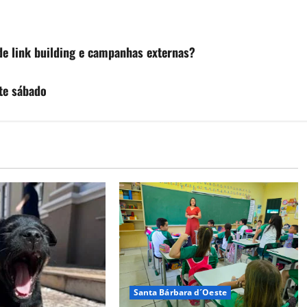
e link building e campanhas externas?
ste sábado
Santa Bárbara d´Oeste