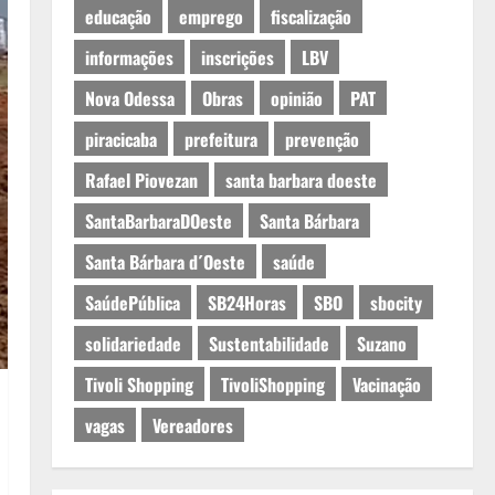
educação
emprego
fiscalização
informações
inscrições
LBV
Nova Odessa
Obras
opinião
PAT
piracicaba
prefeitura
prevenção
Rafael Piovezan
santa barbara doeste
SantaBarbaraDOeste
Santa Bárbara
Santa Bárbara d´Oeste
saúde
SaúdePública
SB24Horas
SBO
sbocity
solidariedade
Sustentabilidade
Suzano
Tivoli Shopping
TivoliShopping
Vacinação
vagas
Vereadores