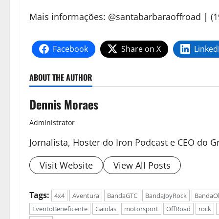
Mais informações: @santabarbaraoffroad | (19
Facebook
Share on X
Linked
ABOUT THE AUTHOR
Dennis Moraes
Administrator
Jornalista, Hoster do Iron Podcast e CEO do
Visit Website
View All Posts
Tags:
4x4
Aventura
BandaGTC
BandaJoyRock
BandaO
EventoBeneficente
Gaiolas
motorsport
OffRoad
rock