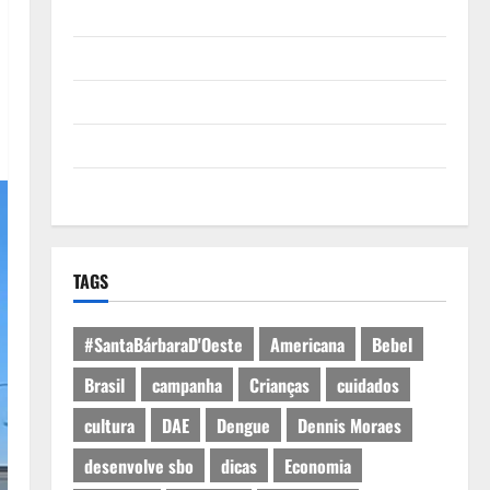
Quem Somos
Termos de Uso
Política de Privacidade
Política de Cookies
Expediente
TAGS
#SantaBárbaraD'Oeste
Americana
Bebel
Brasil
campanha
Crianças
cuidados
cultura
DAE
Dengue
Dennis Moraes
desenvolve sbo
dicas
Economia